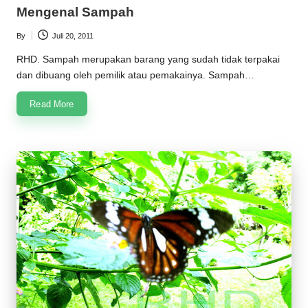
in
Mengenal Sampah
By
Juli 20, 2011
Posted
by
RHD. Sampah merupakan barang yang sudah tidak terpakai
dan dibuang oleh pemilik atau pemakainya. Sampah…
Read More