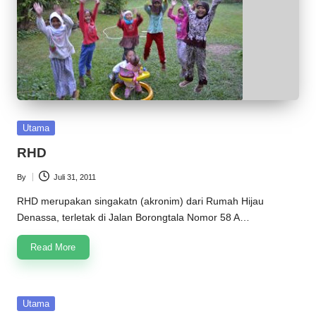
Posted
Utama
in
RHD
By
Juli 31, 2011
Posted
by
RHD merupakan singakatn (akronim) dari Rumah Hijau
Denassa, terletak di Jalan Borongtala Nomor 58 A…
Read More
Posted
Utama