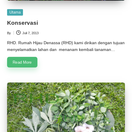
Posted
Utama
in
Konservasi
By
Juli 7, 2013
Posted
by
RHD. Rumah Hijau Denassa (RHD) kami dirikan dengan tujuan
menyelamatkan lahan dan menanam kembali tanaman…
Read More