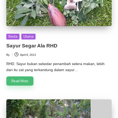
Posted
Berita
Utama
in
Sayur Segar Ala RHD
By
April 8, 2013
Posted
by
RHD. Sayur bukan sekedar penambah selera makan, lebih
dari itu zat yang terkandung dalam sayur…
Read More