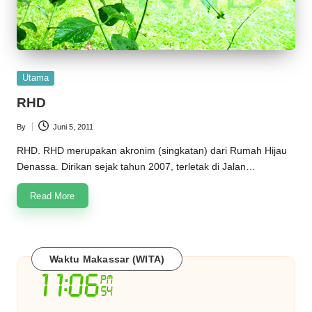
Posted
Utama
in
RHD
By
Juni 5, 2011
Posted
by
RHD. RHD merupakan akronim (singkatan) dari Rumah Hijau
Denassa. Dirikan sejak tahun 2007, terletak di Jalan…
Read More
Waktu Makassar (WITA)