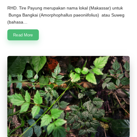
Posted
by
RHD. Tire Payung merupakan nama lokal (Makassar) untuk
Bunga Bangkai (Amorphophallus paeoniifolius) atau Suweg
(bahasa…
Read More