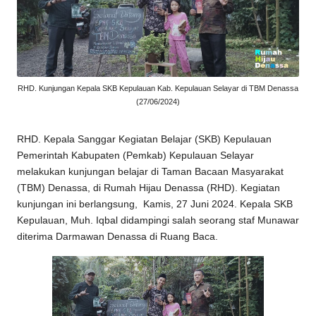
n
a
s
s
RHD. Kunjungan Kepala SKB Kepulauan Kab. Kepulauan Selayar di TBM Denassa
(27/06/2024)
a
2
RHD. Kepala Sanggar Kegiatan Belajar (SKB) Kepulauan
Pemerintah Kabupaten (Pemkab) Kepulauan Selayar
0
melakukan kunjungan belajar di
Taman Bacaan Masyarakat
2
(
TBM
)
Denassa
, di
Rumah Hijau Denassa
(
RHD
). Kegiatan
kunjungan ini berlangsung, Kamis, 27 Juni 2024. Kepala SKB
5
Kepulauan, Muh. Iqbal didampingi salah seorang staf Munawar
diterima Darmawan Denassa di Ruang Baca.