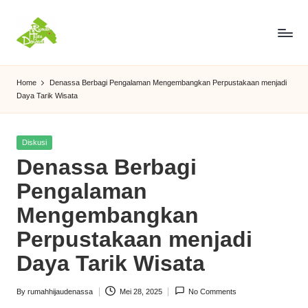
Skip
to
R
Konservasi,
content
Edukasi,
u
Home
Denassa Berbagi Pengalaman Mengembangkan Perpustakaan menjadi
Harmoni
Daya Tarik Wisata
m
a
Posted
Diskusi
h
in
Denassa Berbagi
H
Pengalaman
ij
Mengembangkan
a
Perpustakaan menjadi
u
Daya Tarik Wisata
D
By
rumahhijaudenassa
Mei 28, 2025
No Comments
e
Posted