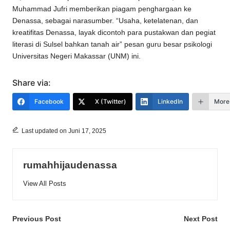
Muhammad Jufri memberikan piagam penghargaan ke
Denassa, sebagai narasumber. “Usaha, ketelatenan, dan
kreatifitas
Denassa
, layak dicontoh para pustakwan dan pegiat
literasi di Sulsel bahkan tanah air” pesan guru besar psikologi
Universitas Negeri Makassar (UNM) ini.
Share via:
Facebook
X (Twitter)
LinkedIn
More
Last updated on Juni 17, 2025
rumahhijaudenassa
View All Posts
Post
Previous Post
Next Post