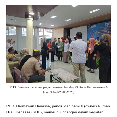
by
n
a
s
s
a
2
0
2
5
RHD. Denassa menerima piagam narasumber dari Plt. Kadis Perpustakaan &
Arsip Sulsel (28/05/2025)
RHD
. Darmawan Denassa, pendiri dan pemilik (owner)
Rumah
Hijau Denassa
(
RHD
), memeuhi undangan dalam kegiatan