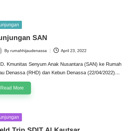
sted
unjungan
unjungan SAN
By
rumahhijaudenassa
April 23, 2022
ted
D. Kmunitas Senyum Anak Nusantara (SAN) ke Rumah
jau Denassa (RHD) dan Kebun Denassa (22/04/2022)…
Read More
sted
unjungan
eld Trip SDIT Al Kautsar