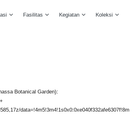
asi
Fasilitas
Kegiatan
Koleksi
nassa Botanical Garden):
a+
585,17z/data=!4m5!3m4!1s0x0:0xe040f332afe6307f!8m