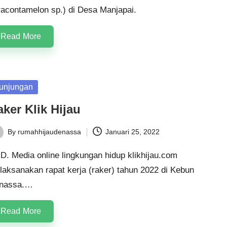
racontamelon sp.) di Desa Manjapai.
Read More
sted
unjungan
ker Klik Hijau
By
rumahhijaudenassa
Januari 25, 2022
ted
D. Media online lingkungan hidup klikhijau.com
laksanakan rapat kerja (raker) tahun 2022 di Kebun
nassa.…
Read More