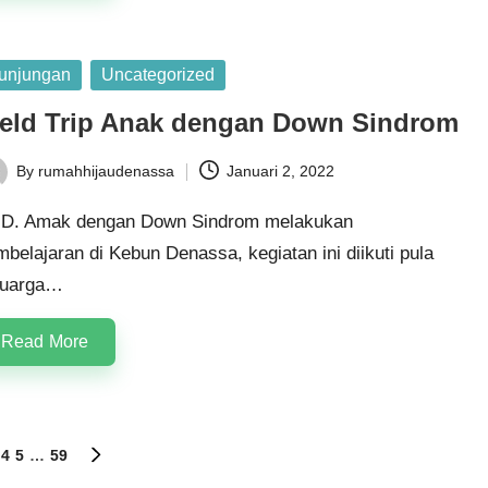
sted
unjungan
Uncategorized
ield Trip Anak dengan Down Sindrom
By
rumahhijaudenassa
Januari 2, 2022
ted
D. Amak dengan Down Sindrom melakukan
belajaran di Kebun Denassa, kegiatan ini diikuti pula
luarga…
Read More
4
5
…
59
NEXT