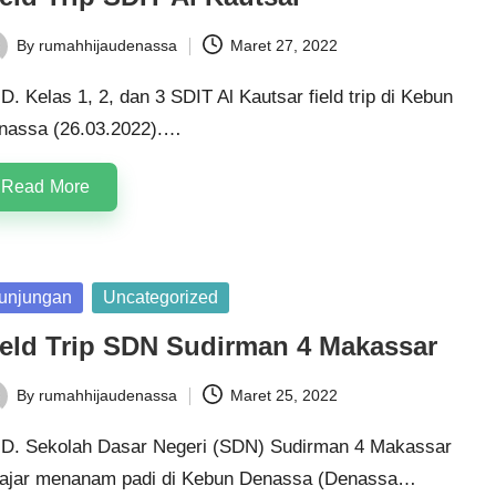
By
rumahhijaudenassa
Maret 27, 2022
ted
. Kelas 1, 2, dan 3 SDIT Al Kautsar field trip di Kebun
nassa (26.03.2022).…
Read More
sted
unjungan
Uncategorized
ield Trip SDN Sudirman 4 Makassar
By
rumahhijaudenassa
Maret 25, 2022
ted
D. Sekolah Dasar Negeri (SDN) Sudirman 4 Makassar
lajar menanam padi di Kebun Denassa (Denassa…