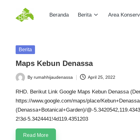
Beranda
Berita
Area Konserv
Skip
R
to
Konservasi,
content
Edukasi,
u
Harmoni
Posted
Berita
m
in
Maps Kebun Denassa
a
By
rumahhijaudenassa
April 25, 2022
h
Posted
by
RHD. Berikut Link Google Maps Kebun Denassa (De
H
https://www.google.com/maps/place/Kebun+Denass
ij
(Denassa+Botanical+Garden)/@-5.3420542,119.4343
2!3d-5.3424441!4d119.4351203
a
u
Read More