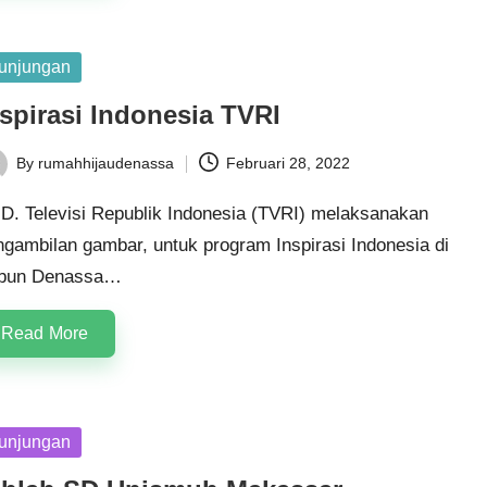
sted
unjungan
nspirasi Indonesia TVRI
By
rumahhijaudenassa
Februari 28, 2022
ted
D. Televisi Republik Indonesia (TVRI) melaksanakan
ngambilan gambar, untuk program Inspirasi Indonesia di
bun Denassa…
Read More
sted
unjungan