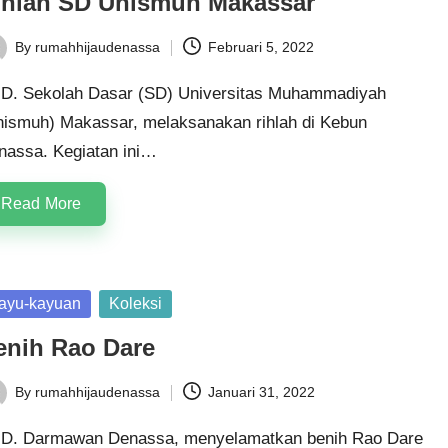
ihlah SD Unismuh Makassar
By
rumahhijaudenassa
Februari 5, 2022
ted
D. Sekolah Dasar (SD) Universitas Muhammadiyah
nismuh) Makassar, melaksanakan rihlah di Kebun
nassa. Kegiatan ini…
Read More
sted
ayu-kayuan
Koleksi
enih Rao Dare
By
rumahhijaudenassa
Januari 31, 2022
ted
D. Darmawan Denassa, menyelamatkan benih Rao Dare