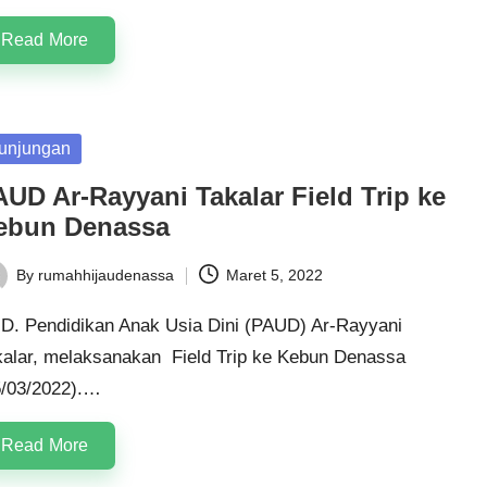
Read More
sted
unjungan
AUD Ar-Rayyani Takalar Field Trip ke
ebun Denassa
By
rumahhijaudenassa
Maret 5, 2022
ted
D. Pendidikan Anak Usia Dini (PAUD) Ar-Rayyani
kalar, melaksanakan Field Trip ke Kebun Denassa
5/03/2022).…
Read More