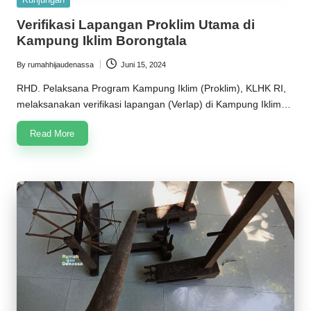
in
Verifikasi Lapangan Proklim Utama di
Kampung Iklim Borongtala
By
rumahhijaudenassa
Juni 15, 2024
Posted
by
RHD. Pelaksana Program Kampung Iklim (Proklim), KLHK RI,
melaksanakan verifikasi lapangan (Verlap) di Kampung Iklim…
Read More