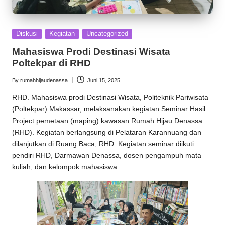
Posted
Diskusi
Kegiatan
Uncategorized
in
Mahasiswa Prodi Destinasi Wisata
Poltekpar di RHD
By
rumahhijaudenassa
Juni 15, 2025
Posted
by
RHD
. Mahasiswa prodi Destinasi Wisata, Politeknik Pariwisata
(Poltekpar) Makassar, melaksanakan kegiatan Seminar Hasil
Project pemetaan (maping) kawasan
Rumah Hijau Denassa
(RHD). Kegiatan berlangsung di Pelataran Karannuang dan
dilanjutkan di Ruang Baca, RHD. Kegiatan seminar diikuti
pendiri RHD,
Darmawan Denassa
, dosen pengampuh mata
kuliah, dan kelompok mahasiswa.