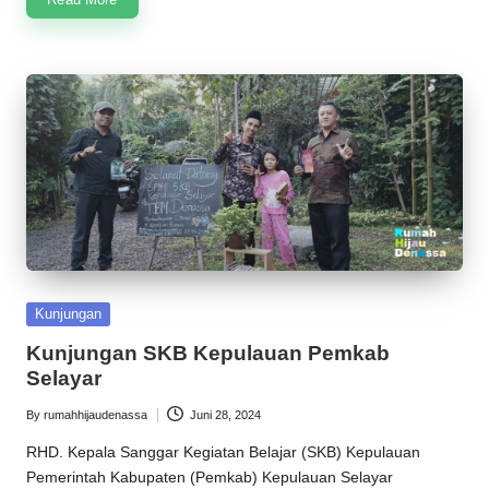
Posted
Kunjungan
in
Kunjungan SKB Kepulauan Pemkab
Selayar
By
rumahhijaudenassa
Juni 28, 2024
Posted
by
RHD. Kepala Sanggar Kegiatan Belajar (SKB) Kepulauan
Pemerintah Kabupaten (Pemkab) Kepulauan Selayar