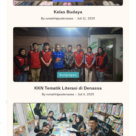
in
Kelas Budaya
By
rumahhijaudenassa
Juli 11, 2025
Posted
by
Posted
Kunjungan
in
KKN Tematik Literasi di Denassa
By
rumahhijaudenassa
Juli 4, 2025
Posted
by