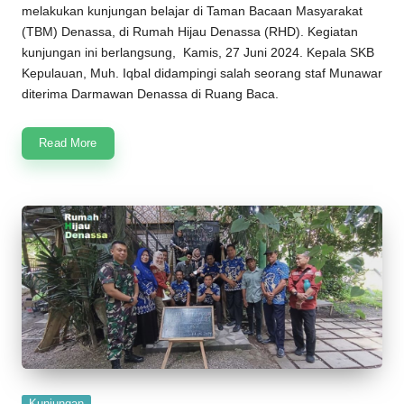
melakukan kunjungan belajar di
Taman Bacaan Masyarakat
(
TBM
)
Denassa
, di
Rumah Hijau Denassa
(
RHD
). Kegiatan
kunjungan ini berlangsung, Kamis, 27 Juni 2024. Kepala SKB
Kepulauan, Muh. Iqbal didampingi salah seorang staf Munawar
diterima Darmawan Denassa di Ruang Baca.
Read More
Posted
Kunjungan