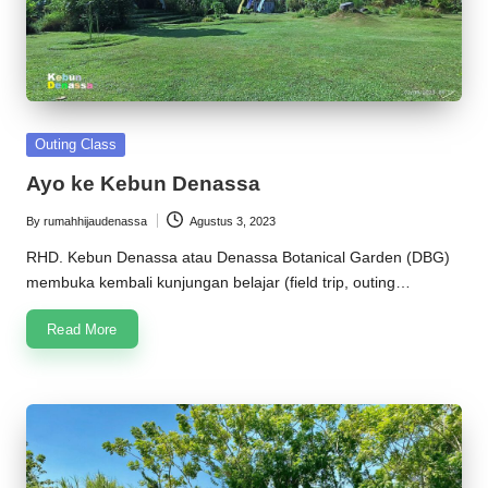
Posted
Outing Class
in
Ayo ke Kebun Denassa
By
rumahhijaudenassa
Agustus 3, 2023
Posted
by
RHD. Kebun Denassa atau Denassa Botanical Garden (DBG)
membuka kembali kunjungan belajar (field trip, outing…
Read More