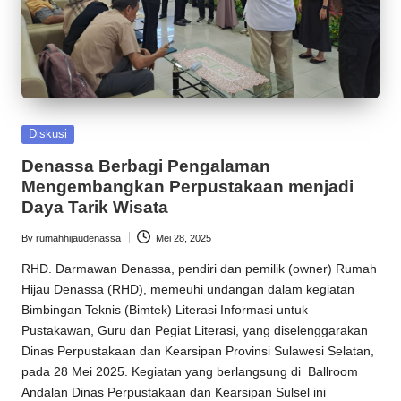
Posted
Diskusi
in
Denassa Berbagi Pengalaman
Mengembangkan Perpustakaan menjadi
Daya Tarik Wisata
By
rumahhijaudenassa
Mei 28, 2025
Posted
by
RHD
. Darmawan Denassa, pendiri dan pemilik (owner)
Rumah
Hijau Denassa
(
RHD
), memeuhi undangan dalam kegiatan
Bimbingan Teknis (Bimtek) Literasi Informasi untuk
Pustakawan, Guru dan Pegiat Literasi, yang diselenggarakan
Dinas Perpustakaan dan Kearsipan Provinsi Sulawesi Selatan,
pada 28 Mei 2025. Kegiatan yang berlangsung di Ballroom
Andalan Dinas Perpustakaan dan Kearsipan Sulsel ini