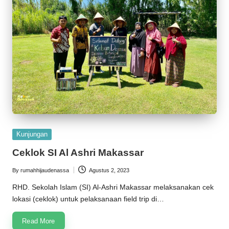
Posted
Kunjungan
in
Ceklok SI Al Ashri Makassar
By
rumahhijaudenassa
Agustus 2, 2023
Posted
by
RHD. Sekolah Islam (SI) Al-Ashri Makassar melaksanakan cek
lokasi (ceklok) untuk pelaksanaan field trip di…
Read More