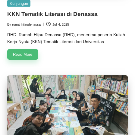
Posted
Kunjungan
in
KKN Tematik Literasi di Denassa
By
rumahhijaudenassa
Juli 4, 2025
Posted
by
RHD. Rumah Hijau Denassa (RHD), menerima peserta Kuliah
Kerja Nyata (KKN) Tematik Literasi dari Universitas…
Read More