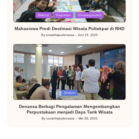
Posted
Diskusi
Kegiatan
Uncategorized
in
Mahasiswa Prodi Destinasi Wisata Poltekpar di RHD
By
rumahhijaudenassa
Juni 15, 2025
Posted
by
Posted
Diskusi
in
Denassa Berbagi Pengalaman Mengembangkan
Perpustakaan menjadi Daya Tarik Wisata
By
rumahhijaudenassa
Mei 28, 2025
Posted
by