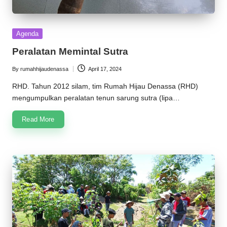
Posted
Agenda
in
Peralatan Memintal Sutra
By
rumahhijaudenassa
April 17, 2024
Posted
by
RHD. Tahun 2012 silam, tim Rumah Hijau Denassa (RHD)
mengumpulkan peralatan tenun sarung sutra (lipa…
Read More