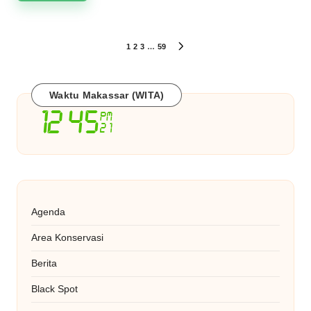
Paginasi
1
2
3
…
59
NEXT
PAGE
pos
Waktu Makassar (WITA)
Agenda
Area Konservasi
Berita
Black Spot