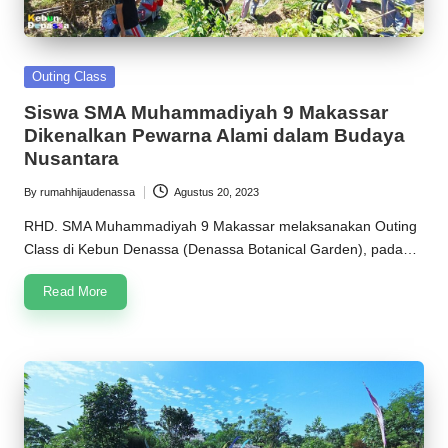
Posted
Outing Class
in
Siswa SMA Muhammadiyah 9 Makassar
Dikenalkan Pewarna Alami dalam Budaya
Nusantara
By
rumahhijaudenassa
Agustus 20, 2023
Posted
by
RHD. SMA Muhammadiyah 9 Makassar melaksanakan Outing
Class di Kebun Denassa (Denassa Botanical Garden), pada…
Read More