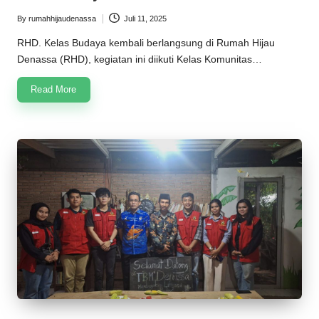
n
By
rumahhijaudenassa
Juli 11, 2025
Posted
a
by
RHD. Kelas Budaya kembali berlangsung di Rumah Hijau
s
Denassa (RHD), kegiatan ini diikuti Kelas Komunitas…
s
Read More
a
2
0
2
5