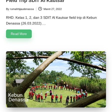
Field Trip SDIT Al Kautsar
By
rumahhijaudenassa
Maret 27, 2022
Posted
by
RHD. Kelas 1, 2, dan 3 SDIT Al Kautsar field trip di Kebun
Denassa (26.03.2022).…
Read More