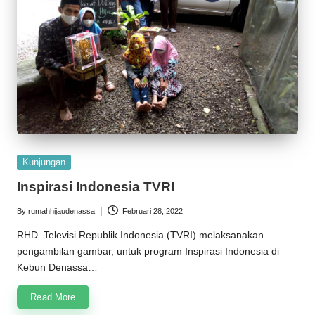
Posted
Kunjungan
in
Inspirasi Indonesia TVRI
By
rumahhijaudenassa
Februari 28, 2022
Posted
by
RHD. Televisi Republik Indonesia (TVRI) melaksanakan
pengambilan gambar, untuk program Inspirasi Indonesia di
Kebun Denassa…
Read More