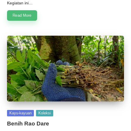
Kegiatan ini…
Read More
Posted
Kayu-kayuan
Koleksi
in
Benih Rao Dare