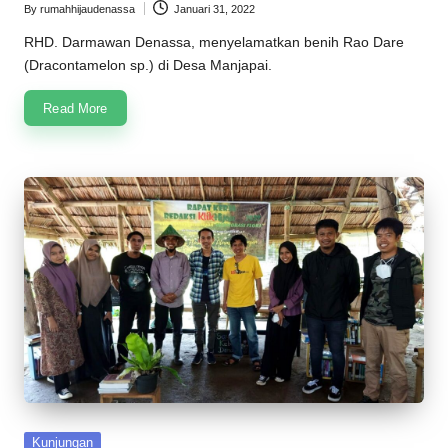
By
rumahhijaudenassa
Januari 31, 2022
Posted
by
RHD. Darmawan Denassa, menyelamatkan benih Rao Dare
(Dracontamelon sp.) di Desa Manjapai.
Read More
Posted
Kunjungan