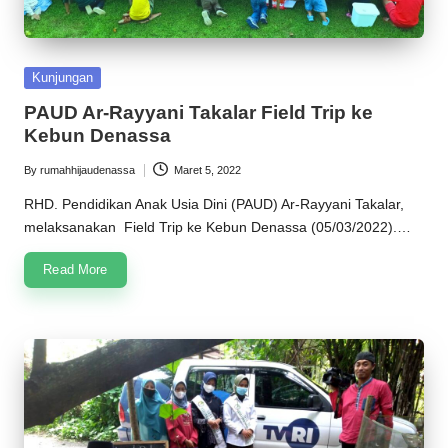
Posted
Kunjungan
in
PAUD Ar-Rayyani Takalar Field Trip ke
Kebun Denassa
By
rumahhijaudenassa
Maret 5, 2022
Posted
by
RHD. Pendidikan Anak Usia Dini (PAUD) Ar-Rayyani Takalar,
melaksanakan Field Trip ke Kebun Denassa (05/03/2022).…
Read More