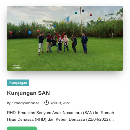
n
a
s
s
a
2
0
2
Posted
Kunjungan
5
in
Kunjungan SAN
By
rumahhijaudenassa
April 23, 2022
Posted
by
RHD. Kmunitas Senyum Anak Nusantara (SAN) ke Rumah
Hijau Denassa (RHD) dan Kebun Denassa (22/04/2022)…