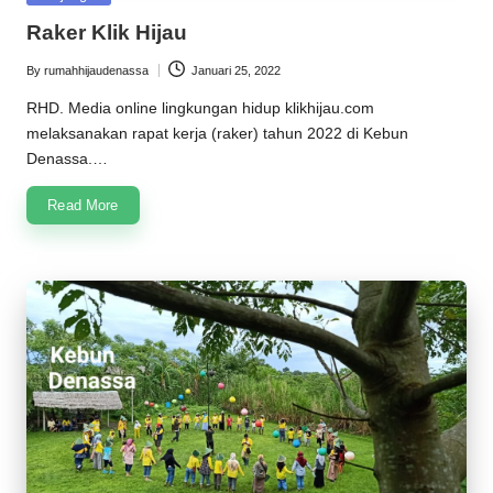
in
Raker Klik Hijau
By
rumahhijaudenassa
Januari 25, 2022
Posted
by
RHD. Media online lingkungan hidup klikhijau.com
melaksanakan rapat kerja (raker) tahun 2022 di Kebun
Denassa.…
Read More