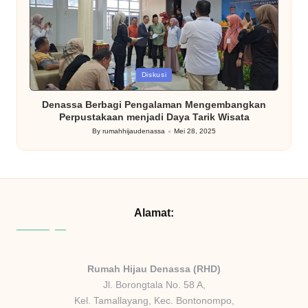
Posted
Diskusi
in
Denassa Berbagi Pengalaman Mengembangkan
Perpustakaan menjadi Daya Tarik Wisata
By
rumahhijaudenassa
Mei 28, 2025
Posted
by
Alamat:
Rumah Hijau Denassa (RHD)
Jl. Borongtala No. 58 A,
Kel. Tamallayang, Kec. Bontonompo,