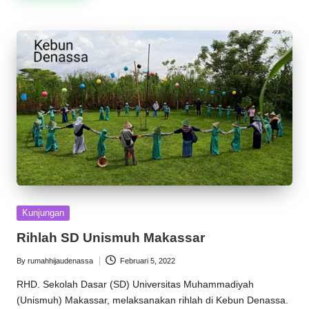
Posted
Kunjungan
in
Rihlah SD Unismuh Makassar
By
rumahhijaudenassa
Februari 5, 2022
Posted
by
RHD. Sekolah Dasar (SD) Universitas Muhammadiyah
(Unismuh) Makassar, melaksanakan rihlah di Kebun Denassa.