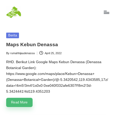
Skip
to
R
Konservasi,
content
Edukasi,
u
Harmoni
Posted
Berita
m
in
Maps Kebun Denassa
a
By
rumahhijaudenassa
April 25, 2022
h
Posted
by
RHD. Berikut Link Google Maps Kebun Denassa (Denassa
H
Botanical Garden):
ij
https://www.google.com/maps/place/Kebun+Denassa+
(Denassa+Botanical+Garden)/@-5.3420542,119.4343585,17z/
a
data=!4m5!3m4!1s0x0:0xe040f332afe6307f!8m2!3d-
u
5.3424441!4d119.4351203
D
Read More
e