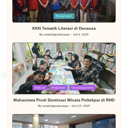
Posted
Kunjungan
in
KKN Tematik Literasi di Denassa
By
rumahhijaudenassa
Juli 4, 2025
Posted
by
Posted
Diskusi
Kegiatan
Uncategorized
in
Mahasiswa Prodi Destinasi Wisata Poltekpar di RHD
By
rumahhijaudenassa
Juni 15, 2025
Posted
by