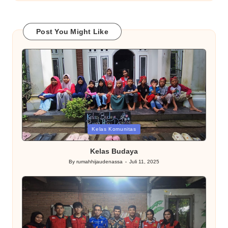
Post You Might Like
Posted
Kelas Komunitas
in
Kelas Budaya
By
rumahhijaudenassa
Juli 11, 2025
Posted
by