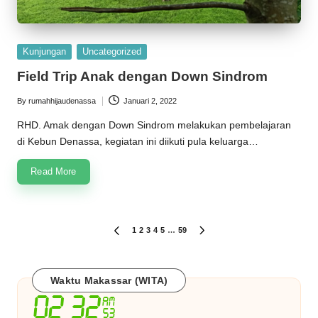
Posted
Kunjungan
Uncategorized
in
Field Trip Anak dengan Down Sindrom
By
rumahhijaudenassa
Januari 2, 2022
Posted
by
RHD. Amak dengan Down Sindrom melakukan pembelajaran
di Kebun Denassa, kegiatan ini diikuti pula keluarga…
Read More
Paginasi
1
2
3
4
5
…
59
PREVIOUS
NEXT
PAGE
PAGE
pos
Waktu Makassar (WITA)