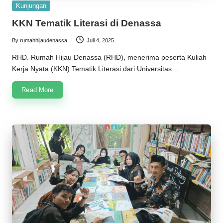
Posted
Kunjungan
in
KKN Tematik Literasi di Denassa
By
rumahhijaudenassa
Juli 4, 2025
Posted
by
RHD. Rumah Hijau Denassa (RHD), menerima peserta Kuliah
Kerja Nyata (KKN) Tematik Literasi dari Universitas…
Read More