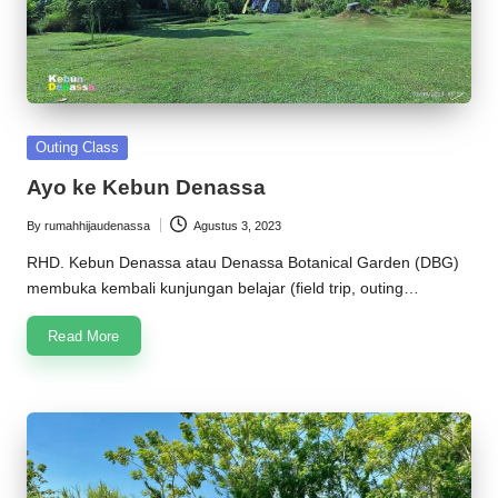
Posted
Outing Class
in
Ayo ke Kebun Denassa
By
rumahhijaudenassa
Agustus 3, 2023
Posted
by
RHD. Kebun Denassa atau Denassa Botanical Garden (DBG)
membuka kembali kunjungan belajar (field trip, outing…
Read More