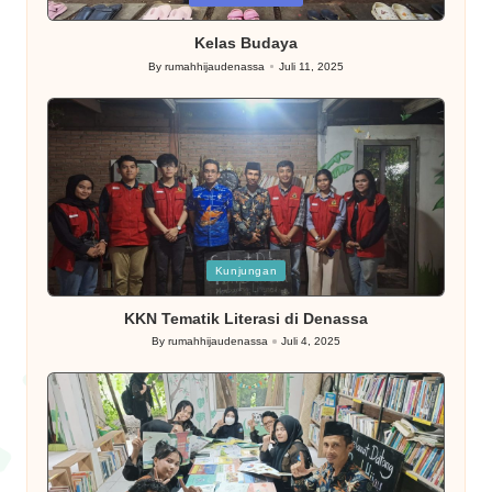
in
Kelas Budaya
By
rumahhijaudenassa
Juli 11, 2025
Posted
by
Posted
Kunjungan
in
KKN Tematik Literasi di Denassa
By
rumahhijaudenassa
Juli 4, 2025
Posted
by