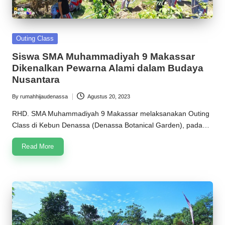
Posted
Outing Class
in
Siswa SMA Muhammadiyah 9 Makassar
Dikenalkan Pewarna Alami dalam Budaya
Nusantara
By
rumahhijaudenassa
Agustus 20, 2023
Posted
by
RHD. SMA Muhammadiyah 9 Makassar melaksanakan Outing
Class di Kebun Denassa (Denassa Botanical Garden), pada…
Read More