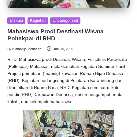
Posted
Diskusi
Kegiatan
Uncategorized
in
Mahasiswa Prodi Destinasi Wisata
Poltekpar di RHD
By
rumahhijaudenassa
Juni 15, 2025
Posted
by
RHD
. Mahasiswa prodi Destinasi Wisata, Politeknik Pariwisata
(Poltekpar) Makassar, melaksanakan kegiatan Seminar Hasil
Project pemetaan (maping) kawasan
Rumah Hijau Denassa
(RHD). Kegiatan berlangsung di Pelataran Karannuang dan
dilanjutkan di Ruang Baca, RHD. Kegiatan seminar diikuti
pendiri RHD,
Darmawan Denassa
, dosen pengampuh mata
kuliah, dan kelompok mahasiswa.