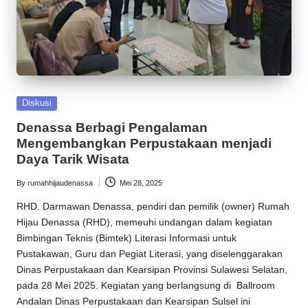
Posted
Diskusi
in
Denassa Berbagi Pengalaman
Mengembangkan Perpustakaan menjadi
Daya Tarik Wisata
By
rumahhijaudenassa
Mei 28, 2025
Posted
by
RHD
. Darmawan Denassa, pendiri dan pemilik (owner)
Rumah
Hijau Denassa
(
RHD
), memeuhi undangan dalam kegiatan
Bimbingan Teknis (Bimtek) Literasi Informasi untuk
Pustakawan, Guru dan Pegiat Literasi, yang diselenggarakan
Dinas Perpustakaan dan Kearsipan Provinsi Sulawesi Selatan,
pada 28 Mei 2025. Kegiatan yang berlangsung di Ballroom
Andalan Dinas Perpustakaan dan Kearsipan Sulsel ini