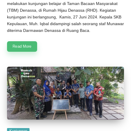
melakukan kunjungan belajar di
Taman Bacaan Masyarakat
(
TBM
)
Denassa
, di
Rumah Hijau Denassa
(
RHD
). Kegiatan
kunjungan ini berlangsung, Kamis, 27 Juni 2024. Kepala SKB
Kepulauan, Muh. Iqbal didampingi salah seorang staf Munawar
diterima Darmawan Denassa di Ruang Baca.
Read More
Posted
Kunjungan