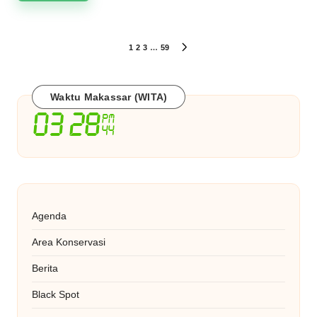
Paginasi
1
2
3
…
59
NEXT
PAGE
pos
Waktu Makassar (WITA)
Agenda
Area Konservasi
Berita
Black Spot