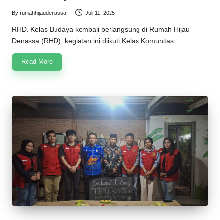
n
By
rumahhijaudenassa
Juli 11, 2025
Posted
a
by
RHD. Kelas Budaya kembali berlangsung di Rumah Hijau
s
Denassa (RHD), kegiatan ini diikuti Kelas Komunitas…
s
Read More
a
2
0
2
5