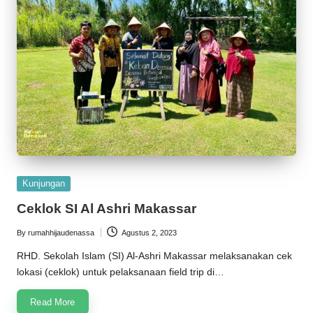
Posted
Kunjungan
in
Ceklok SI Al Ashri Makassar
By
rumahhijaudenassa
Agustus 2, 2023
Posted
by
RHD. Sekolah Islam (SI) Al-Ashri Makassar melaksanakan cek
lokasi (ceklok) untuk pelaksanaan field trip di…
Read More