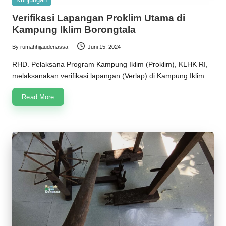
in
Verifikasi Lapangan Proklim Utama di
Kampung Iklim Borongtala
By
rumahhijaudenassa
Juni 15, 2024
Posted
by
RHD. Pelaksana Program Kampung Iklim (Proklim), KLHK RI,
melaksanakan verifikasi lapangan (Verlap) di Kampung Iklim…
Read More