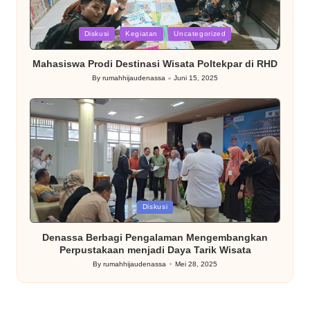
Posted
Diskusi
Kegiatan
Uncategorized
in
Mahasiswa Prodi Destinasi Wisata Poltekpar di RHD
By
rumahhijaudenassa
Juni 15, 2025
Posted
by
Posted
Diskusi
in
Denassa Berbagi Pengalaman Mengembangkan
Perpustakaan menjadi Daya Tarik Wisata
By
rumahhijaudenassa
Mei 28, 2025
Posted
by