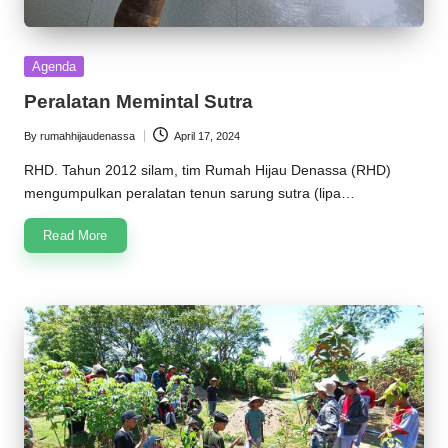
Posted
Agenda
in
Peralatan Memintal Sutra
By
rumahhijaudenassa
April 17, 2024
Posted
by
RHD. Tahun 2012 silam, tim Rumah Hijau Denassa (RHD)
mengumpulkan peralatan tenun sarung sutra (lipa…
Read More