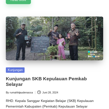
Posted
Kunjungan
in
Kunjungan SKB Kepulauan Pemkab
Selayar
By
rumahhijaudenassa
Juni 28, 2024
Posted
by
RHD. Kepala Sanggar Kegiatan Belajar (SKB) Kepulauan
Pemerintah Kabupaten (Pemkab) Kepulauan Selayar