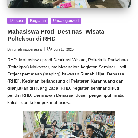
Posted
Diskusi
Kegiatan
Uncategorized
in
Mahasiswa Prodi Destinasi Wisata
Poltekpar di RHD
By
rumahhijaudenassa
Juni 15, 2025
Posted
by
RHD
. Mahasiswa prodi Destinasi Wisata, Politeknik Pariwisata
(Poltekpar) Makassar, melaksanakan kegiatan Seminar Hasil
Project pemetaan (maping) kawasan
Rumah Hijau Denassa
(RHD). Kegiatan berlangsung di Pelataran Karannuang dan
dilanjutkan di Ruang Baca, RHD. Kegiatan seminar diikuti
pendiri RHD,
Darmawan Denassa
, dosen pengampuh mata
kuliah, dan kelompok mahasiswa.