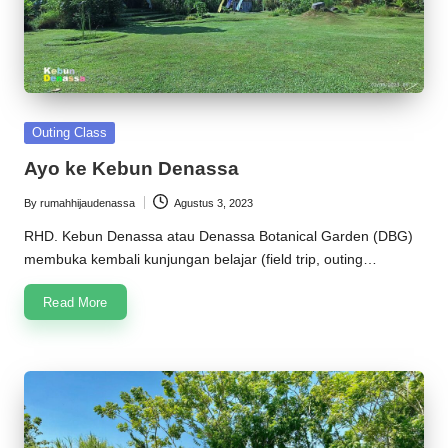
Posted
Outing Class
in
Ayo ke Kebun Denassa
By
rumahhijaudenassa
Agustus 3, 2023
Posted
by
RHD. Kebun Denassa atau Denassa Botanical Garden (DBG)
membuka kembali kunjungan belajar (field trip, outing…
Read More