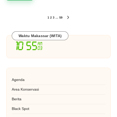
Paginasi
1
2
3
…
59
NEXT
PAGE
pos
Waktu Makassar (WITA)
Agenda
Area Konservasi
Berita
Black Spot