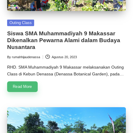
Posted
Outing Class
in
Siswa SMA Muhammadiyah 9 Makassar
Dikenalkan Pewarna Alami dalam Budaya
Nusantara
By
rumahhijaudenassa
Agustus 20, 2023
Posted
by
RHD. SMA Muhammadiyah 9 Makassar melaksanakan Outing
Class di Kebun Denassa (Denassa Botanical Garden), pada…
Read More