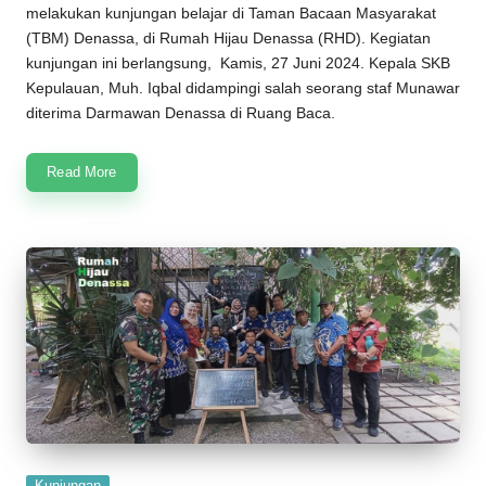
melakukan kunjungan belajar di
Taman Bacaan Masyarakat
(
TBM
)
Denassa
, di
Rumah Hijau Denassa
(
RHD
). Kegiatan
kunjungan ini berlangsung, Kamis, 27 Juni 2024. Kepala SKB
Kepulauan, Muh. Iqbal didampingi salah seorang staf Munawar
diterima Darmawan Denassa di Ruang Baca.
Read More
Posted
Kunjungan