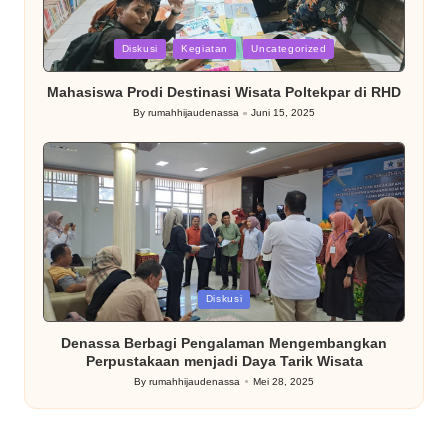
Posted
Diskusi
Kegiatan
Uncategorized
in
Mahasiswa Prodi Destinasi Wisata Poltekpar di RHD
By
rumahhijaudenassa
Juni 15, 2025
Posted
by
Posted
Diskusi
in
Denassa Berbagi Pengalaman Mengembangkan
Perpustakaan menjadi Daya Tarik Wisata
By
rumahhijaudenassa
Mei 28, 2025
Posted
by