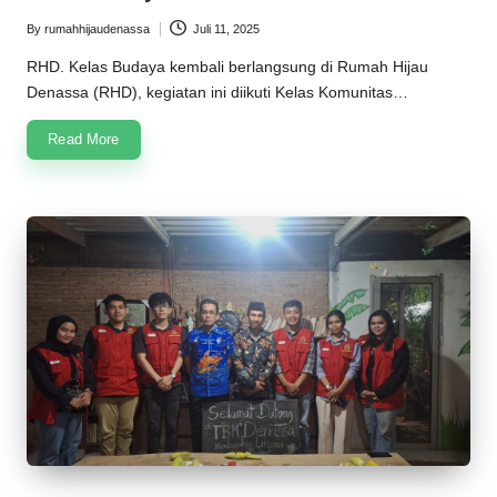
n
By
rumahhijaudenassa
Juli 11, 2025
Posted
a
by
RHD. Kelas Budaya kembali berlangsung di Rumah Hijau
s
Denassa (RHD), kegiatan ini diikuti Kelas Komunitas…
s
Read More
a
2
0
2
5