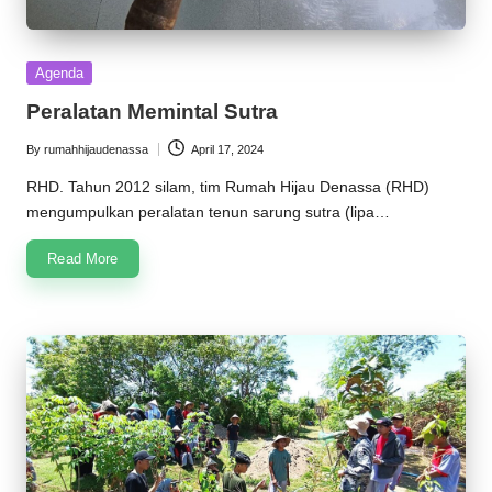
Posted
Agenda
in
Peralatan Memintal Sutra
By
rumahhijaudenassa
April 17, 2024
Posted
by
RHD. Tahun 2012 silam, tim Rumah Hijau Denassa (RHD)
mengumpulkan peralatan tenun sarung sutra (lipa…
Read More