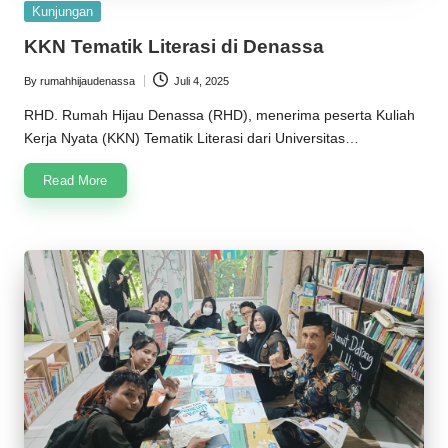
Posted
Kunjungan
in
KKN Tematik Literasi di Denassa
By
rumahhijaudenassa
Juli 4, 2025
Posted
by
RHD. Rumah Hijau Denassa (RHD), menerima peserta Kuliah
Kerja Nyata (KKN) Tematik Literasi dari Universitas…
Read More