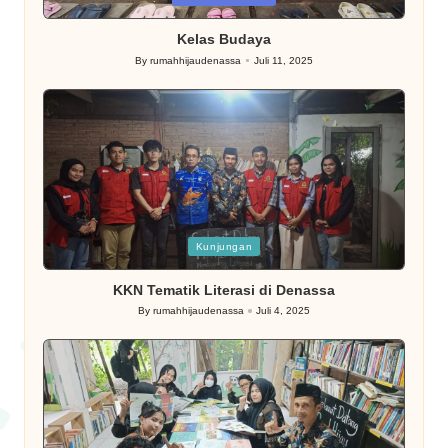
in
Kelas Budaya
By
rumahhijaudenassa
Juli 11, 2025
Posted
by
Posted
Kunjungan
in
KKN Tematik Literasi di Denassa
By
rumahhijaudenassa
Juli 4, 2025
Posted
by