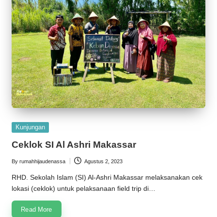
Posted
Kunjungan
in
Ceklok SI Al Ashri Makassar
By
rumahhijaudenassa
Agustus 2, 2023
Posted
by
RHD. Sekolah Islam (SI) Al-Ashri Makassar melaksanakan cek
lokasi (ceklok) untuk pelaksanaan field trip di…
Read More