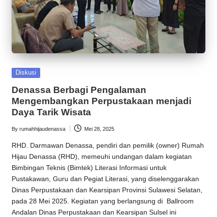
Posted
Diskusi
in
Denassa Berbagi Pengalaman
Mengembangkan Perpustakaan menjadi
Daya Tarik Wisata
By
rumahhijaudenassa
Mei 28, 2025
Posted
by
RHD
. Darmawan Denassa, pendiri dan pemilik (owner)
Rumah
Hijau Denassa
(
RHD
), memeuhi undangan dalam kegiatan
Bimbingan Teknis (Bimtek) Literasi Informasi untuk
Pustakawan, Guru dan Pegiat Literasi, yang diselenggarakan
Dinas Perpustakaan dan Kearsipan Provinsi Sulawesi Selatan,
pada 28 Mei 2025. Kegiatan yang berlangsung di Ballroom
Andalan Dinas Perpustakaan dan Kearsipan Sulsel ini