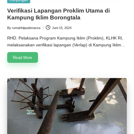
in
Verifikasi Lapangan Proklim Utama di
Kampung Iklim Borongtala
By
rumahhijaudenassa
Juni 15, 2024
Posted
by
RHD. Pelaksana Program Kampung Iklim (Proklim), KLHK RI,
melaksanakan verifikasi lapangan (Verlap) di Kampung Iklim…
Read More