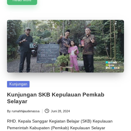
Posted
Kunjungan
in
Kunjungan SKB Kepulauan Pemkab
Selayar
By
rumahhijaudenassa
Juni 28, 2024
Posted
by
RHD. Kepala Sanggar Kegiatan Belajar (SKB) Kepulauan
Pemerintah Kabupaten (Pemkab) Kepulauan Selayar