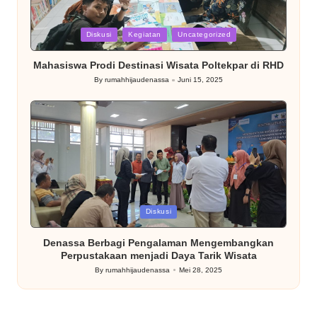
Posted
Diskusi
Kegiatan
Uncategorized
in
Mahasiswa Prodi Destinasi Wisata Poltekpar di RHD
By
rumahhijaudenassa
Juni 15, 2025
Posted
by
Posted
Diskusi
in
Denassa Berbagi Pengalaman Mengembangkan
Perpustakaan menjadi Daya Tarik Wisata
By
rumahhijaudenassa
Mei 28, 2025
Posted
by