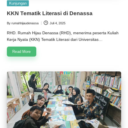
Posted
Kunjungan
in
KKN Tematik Literasi di Denassa
By
rumahhijaudenassa
Juli 4, 2025
Posted
by
RHD. Rumah Hijau Denassa (RHD), menerima peserta Kuliah
Kerja Nyata (KKN) Tematik Literasi dari Universitas…
Read More