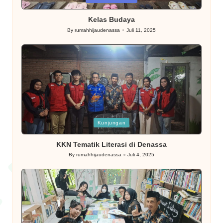
in
Kelas Budaya
By
rumahhijaudenassa
Juli 11, 2025
Posted
by
Posted
Kunjungan
in
KKN Tematik Literasi di Denassa
By
rumahhijaudenassa
Juli 4, 2025
Posted
by