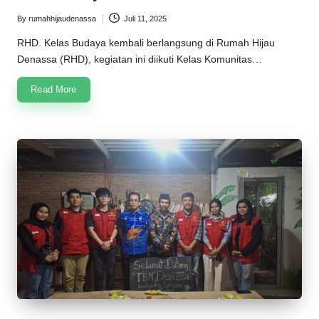
n
By
rumahhijaudenassa
Juli 11, 2025
Posted
a
by
RHD. Kelas Budaya kembali berlangsung di Rumah Hijau
s
Denassa (RHD), kegiatan ini diikuti Kelas Komunitas…
s
Read More
a
2
0
2
5