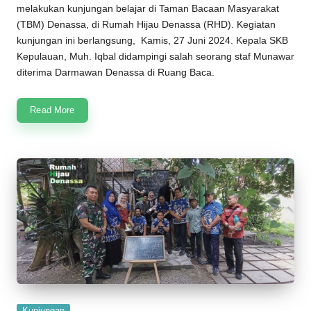
melakukan kunjungan belajar di
Taman Bacaan Masyarakat
(
TBM
)
Denassa
, di
Rumah Hijau Denassa
(
RHD
). Kegiatan
kunjungan ini berlangsung, Kamis, 27 Juni 2024. Kepala SKB
Kepulauan, Muh. Iqbal didampingi salah seorang staf Munawar
diterima Darmawan Denassa di Ruang Baca.
Read More
Posted
Kunjungan