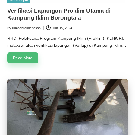
in
Verifikasi Lapangan Proklim Utama di
Kampung Iklim Borongtala
By
rumahhijaudenassa
Juni 15, 2024
Posted
by
RHD. Pelaksana Program Kampung Iklim (Proklim), KLHK RI,
melaksanakan verifikasi lapangan (Verlap) di Kampung Iklim…
Read More