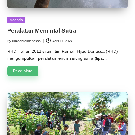
Posted
Agenda
in
Peralatan Memintal Sutra
By
rumahhijaudenassa
April 17, 2024
Posted
by
RHD. Tahun 2012 silam, tim Rumah Hijau Denassa (RHD)
mengumpulkan peralatan tenun sarung sutra (lipa…
Read More