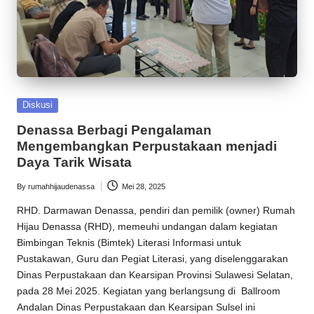
Posted
Diskusi
in
Denassa Berbagi Pengalaman
Mengembangkan Perpustakaan menjadi
Daya Tarik Wisata
By
rumahhijaudenassa
Mei 28, 2025
Posted
by
RHD
. Darmawan Denassa, pendiri dan pemilik (owner)
Rumah
Hijau Denassa
(
RHD
), memeuhi undangan dalam kegiatan
Bimbingan Teknis (Bimtek) Literasi Informasi untuk
Pustakawan, Guru dan Pegiat Literasi, yang diselenggarakan
Dinas Perpustakaan dan Kearsipan Provinsi Sulawesi Selatan,
pada 28 Mei 2025. Kegiatan yang berlangsung di Ballroom
Andalan Dinas Perpustakaan dan Kearsipan Sulsel ini