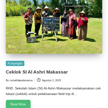
Posted
Kunjungan
in
Ceklok SI Al Ashri Makassar
By
rumahhijaudenassa
Agustus 2, 2023
Posted
by
RHD. Sekolah Islam (SI) Al-Ashri Makassar melaksanakan cek
lokasi (ceklok) untuk pelaksanaan field trip di…
Read More