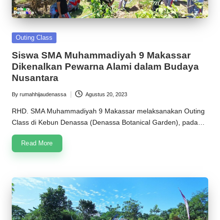
Posted
Outing Class
in
Siswa SMA Muhammadiyah 9 Makassar
Dikenalkan Pewarna Alami dalam Budaya
Nusantara
By
rumahhijaudenassa
Agustus 20, 2023
Posted
by
RHD. SMA Muhammadiyah 9 Makassar melaksanakan Outing
Class di Kebun Denassa (Denassa Botanical Garden), pada…
Read More