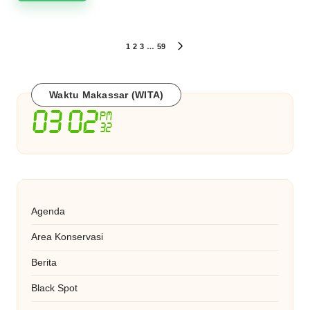
Paginasi
1
2
3
…
59
NEXT
PAGE
pos
Waktu Makassar (WITA)
Agenda
Area Konservasi
Berita
Black Spot