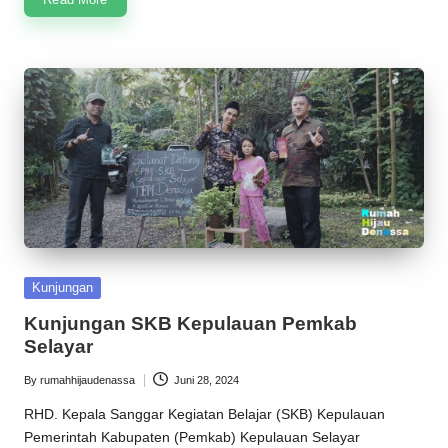
Posted
Kunjungan
in
Kunjungan SKB Kepulauan Pemkab
Selayar
By
rumahhijaudenassa
Juni 28, 2024
Posted
by
RHD. Kepala Sanggar Kegiatan Belajar (SKB) Kepulauan
Pemerintah Kabupaten (Pemkab) Kepulauan Selayar