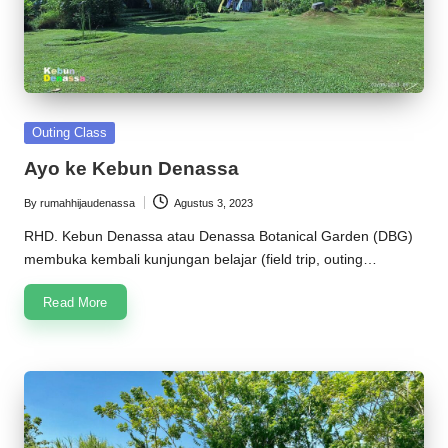
Posted
Outing Class
in
Ayo ke Kebun Denassa
By
rumahhijaudenassa
Agustus 3, 2023
Posted
by
RHD. Kebun Denassa atau Denassa Botanical Garden (DBG)
membuka kembali kunjungan belajar (field trip, outing…
Read More