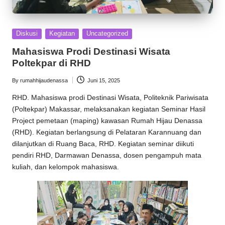
Posted
Diskusi
Kegiatan
Uncategorized
in
Mahasiswa Prodi Destinasi Wisata
Poltekpar di RHD
By
rumahhijaudenassa
Juni 15, 2025
Posted
by
RHD
. Mahasiswa prodi Destinasi Wisata, Politeknik Pariwisata
(Poltekpar) Makassar, melaksanakan kegiatan Seminar Hasil
Project pemetaan (maping) kawasan
Rumah Hijau Denassa
(RHD). Kegiatan berlangsung di Pelataran Karannuang dan
dilanjutkan di Ruang Baca, RHD. Kegiatan seminar diikuti
pendiri RHD,
Darmawan Denassa
, dosen pengampuh mata
kuliah, dan kelompok mahasiswa.