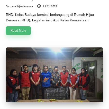
n
By
rumahhijaudenassa
Juli 11, 2025
Posted
a
by
RHD. Kelas Budaya kembali berlangsung di Rumah Hijau
s
Denassa (RHD), kegiatan ini diikuti Kelas Komunitas…
s
Read More
a
2
0
2
5