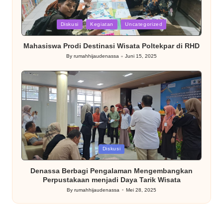
Posted
Diskusi
Kegiatan
Uncategorized
in
Mahasiswa Prodi Destinasi Wisata Poltekpar di RHD
By
rumahhijaudenassa
Juni 15, 2025
Posted
by
Posted
Diskusi
in
Denassa Berbagi Pengalaman Mengembangkan
Perpustakaan menjadi Daya Tarik Wisata
By
rumahhijaudenassa
Mei 28, 2025
Posted
by