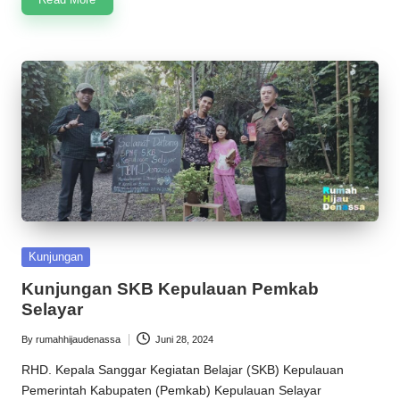
Posted
Kunjungan
in
Kunjungan SKB Kepulauan Pemkab
Selayar
By
rumahhijaudenassa
Juni 28, 2024
Posted
by
RHD. Kepala Sanggar Kegiatan Belajar (SKB) Kepulauan
Pemerintah Kabupaten (Pemkab) Kepulauan Selayar