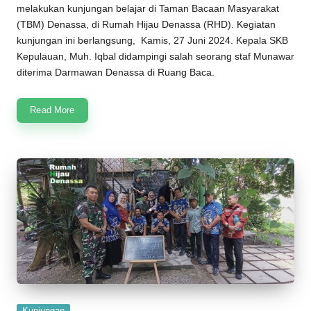
melakukan kunjungan belajar di
Taman Bacaan Masyarakat
(
TBM
)
Denassa
, di
Rumah Hijau Denassa
(
RHD
). Kegiatan
kunjungan ini berlangsung, Kamis, 27 Juni 2024. Kepala SKB
Kepulauan, Muh. Iqbal didampingi salah seorang staf Munawar
diterima Darmawan Denassa di Ruang Baca.
Read More
Posted
Kunjungan