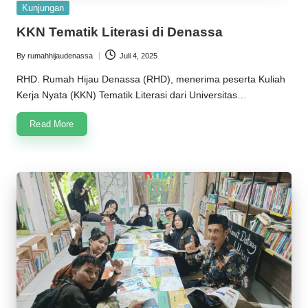
Posted
Kunjungan
in
KKN Tematik Literasi di Denassa
By
rumahhijaudenassa
Juli 4, 2025
Posted
by
RHD. Rumah Hijau Denassa (RHD), menerima peserta Kuliah
Kerja Nyata (KKN) Tematik Literasi dari Universitas…
Read More