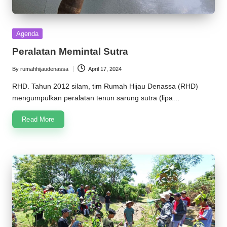
Posted
Agenda
in
Peralatan Memintal Sutra
By
rumahhijaudenassa
April 17, 2024
Posted
by
RHD. Tahun 2012 silam, tim Rumah Hijau Denassa (RHD)
mengumpulkan peralatan tenun sarung sutra (lipa…
Read More