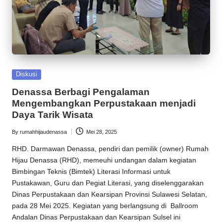
Posted
Diskusi
in
Denassa Berbagi Pengalaman
Mengembangkan Perpustakaan menjadi
Daya Tarik Wisata
By
rumahhijaudenassa
Mei 28, 2025
Posted
by
RHD
. Darmawan Denassa, pendiri dan pemilik (owner)
Rumah
Hijau Denassa
(
RHD
), memeuhi undangan dalam kegiatan
Bimbingan Teknis (Bimtek) Literasi Informasi untuk
Pustakawan, Guru dan Pegiat Literasi, yang diselenggarakan
Dinas Perpustakaan dan Kearsipan Provinsi Sulawesi Selatan,
pada 28 Mei 2025. Kegiatan yang berlangsung di Ballroom
Andalan Dinas Perpustakaan dan Kearsipan Sulsel ini