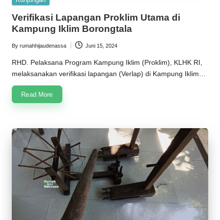
in
Verifikasi Lapangan Proklim Utama di
Kampung Iklim Borongtala
By
rumahhijaudenassa
Juni 15, 2024
Posted
by
RHD. Pelaksana Program Kampung Iklim (Proklim), KLHK RI,
melaksanakan verifikasi lapangan (Verlap) di Kampung Iklim…
Read More