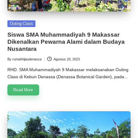
Posted
Outing Class
in
Siswa SMA Muhammadiyah 9 Makassar
Dikenalkan Pewarna Alami dalam Budaya
Nusantara
By
rumahhijaudenassa
Agustus 20, 2023
Posted
by
RHD. SMA Muhammadiyah 9 Makassar melaksanakan Outing
Class di Kebun Denassa (Denassa Botanical Garden), pada…
Read More