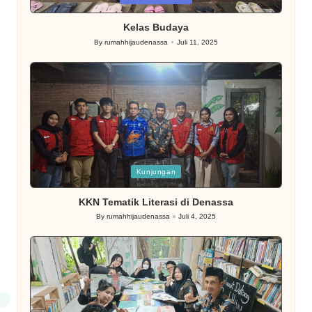
in
Kelas Budaya
By
rumahhijaudenassa
Juli 11, 2025
Posted
by
Posted
Kunjungan
in
KKN Tematik Literasi di Denassa
By
rumahhijaudenassa
Juli 4, 2025
Posted
by