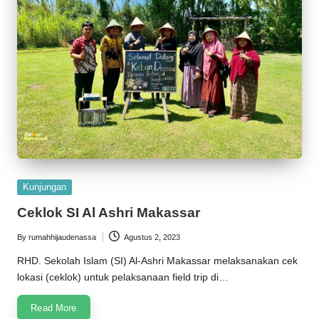
Posted
Kunjungan
in
Ceklok SI Al Ashri Makassar
By
rumahhijaudenassa
Agustus 2, 2023
Posted
by
RHD. Sekolah Islam (SI) Al-Ashri Makassar melaksanakan cek
lokasi (ceklok) untuk pelaksanaan field trip di…
Read More