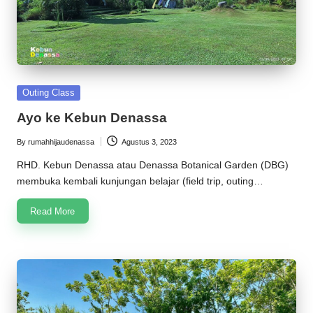
Posted
Outing Class
in
Ayo ke Kebun Denassa
By
rumahhijaudenassa
Agustus 3, 2023
Posted
by
RHD. Kebun Denassa atau Denassa Botanical Garden (DBG)
membuka kembali kunjungan belajar (field trip, outing…
Read More