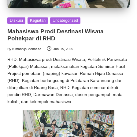
Posted
Diskusi
Kegiatan
Uncategorized
in
Mahasiswa Prodi Destinasi Wisata
Poltekpar di RHD
By
rumahhijaudenassa
Juni 15, 2025
Posted
by
RHD
. Mahasiswa prodi Destinasi Wisata, Politeknik Pariwisata
(Poltekpar) Makassar, melaksanakan kegiatan Seminar Hasil
Project pemetaan (maping) kawasan
Rumah Hijau Denassa
(RHD). Kegiatan berlangsung di Pelataran Karannuang dan
dilanjutkan di Ruang Baca, RHD. Kegiatan seminar diikuti
pendiri RHD,
Darmawan Denassa
, dosen pengampuh mata
kuliah, dan kelompok mahasiswa.