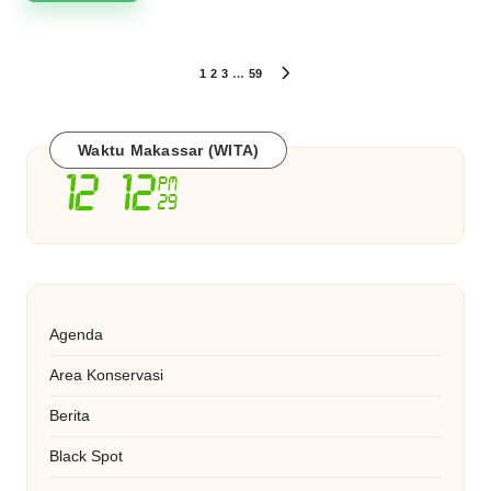
Paginasi
1
2
3
…
59
NEXT
PAGE
pos
Waktu Makassar (WITA)
Agenda
Area Konservasi
Berita
Black Spot