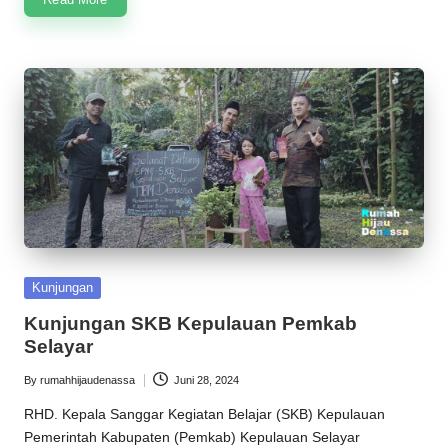
Posted
Kunjungan
in
Kunjungan SKB Kepulauan Pemkab
Selayar
By
rumahhijaudenassa
Juni 28, 2024
Posted
by
RHD. Kepala Sanggar Kegiatan Belajar (SKB) Kepulauan
Pemerintah Kabupaten (Pemkab) Kepulauan Selayar