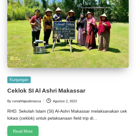
Posted
Kunjungan
in
Ceklok SI Al Ashri Makassar
By
rumahhijaudenassa
Agustus 2, 2023
Posted
by
RHD. Sekolah Islam (SI) Al-Ashri Makassar melaksanakan cek
lokasi (ceklok) untuk pelaksanaan field trip di…
Read More