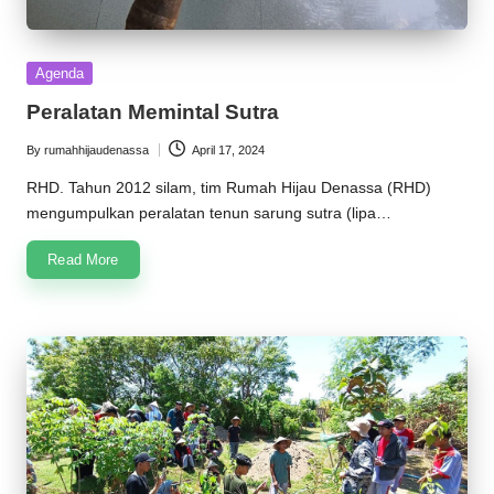
Posted
Agenda
in
Peralatan Memintal Sutra
By
rumahhijaudenassa
April 17, 2024
Posted
by
RHD. Tahun 2012 silam, tim Rumah Hijau Denassa (RHD)
mengumpulkan peralatan tenun sarung sutra (lipa…
Read More