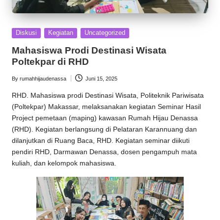
Posted
Diskusi
Kegiatan
Uncategorized
in
Mahasiswa Prodi Destinasi Wisata
Poltekpar di RHD
By
rumahhijaudenassa
Juni 15, 2025
Posted
by
RHD
. Mahasiswa prodi Destinasi Wisata, Politeknik Pariwisata
(Poltekpar) Makassar, melaksanakan kegiatan Seminar Hasil
Project pemetaan (maping) kawasan
Rumah Hijau Denassa
(RHD). Kegiatan berlangsung di Pelataran Karannuang dan
dilanjutkan di Ruang Baca, RHD. Kegiatan seminar diikuti
pendiri RHD,
Darmawan Denassa
, dosen pengampuh mata
kuliah, dan kelompok mahasiswa.