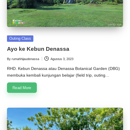
Posted
Outing Class
in
Ayo ke Kebun Denassa
By
rumahhijaudenassa
Agustus 3, 2023
Posted
by
RHD. Kebun Denassa atau Denassa Botanical Garden (DBG)
membuka kembali kunjungan belajar (field trip, outing…
Read More