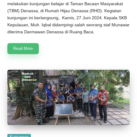
melakukan kunjungan belajar di
Taman Bacaan Masyarakat
(
TBM
)
Denassa
, di
Rumah Hijau Denassa
(
RHD
). Kegiatan
kunjungan ini berlangsung, Kamis, 27 Juni 2024. Kepala SKB
Kepulauan, Muh. Iqbal didampingi salah seorang staf Munawar
diterima Darmawan Denassa di Ruang Baca.
Read More
Posted
Kunjungan