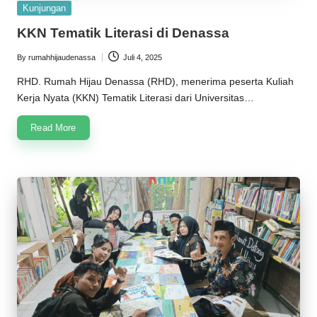
Posted
Kunjungan
in
KKN Tematik Literasi di Denassa
By
rumahhijaudenassa
Juli 4, 2025
Posted
by
RHD. Rumah Hijau Denassa (RHD), menerima peserta Kuliah
Kerja Nyata (KKN) Tematik Literasi dari Universitas…
Read More