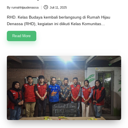
n
By
rumahhijaudenassa
Juli 11, 2025
Posted
a
by
RHD. Kelas Budaya kembali berlangsung di Rumah Hijau
s
Denassa (RHD), kegiatan ini diikuti Kelas Komunitas…
s
Read More
a
2
0
2
5