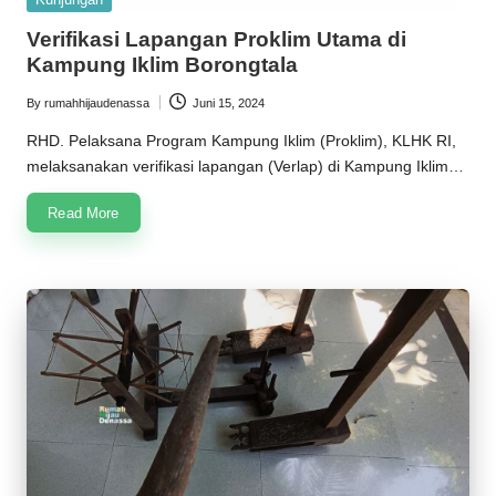
in
Verifikasi Lapangan Proklim Utama di
Kampung Iklim Borongtala
By
rumahhijaudenassa
Juni 15, 2024
Posted
by
RHD. Pelaksana Program Kampung Iklim (Proklim), KLHK RI,
melaksanakan verifikasi lapangan (Verlap) di Kampung Iklim…
Read More