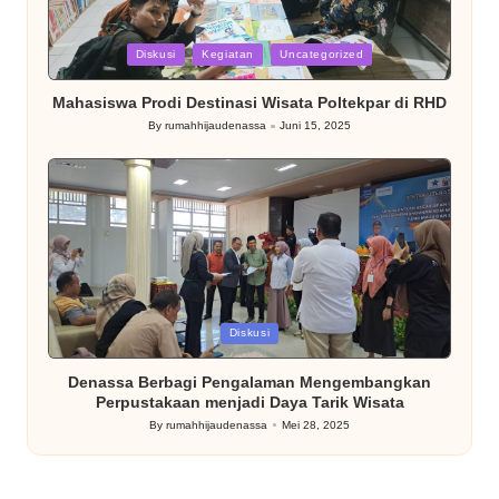
Posted
Diskusi
Kegiatan
Uncategorized
in
Mahasiswa Prodi Destinasi Wisata Poltekpar di RHD
By
rumahhijaudenassa
Juni 15, 2025
Posted
by
Posted
Diskusi
in
Denassa Berbagi Pengalaman Mengembangkan
Perpustakaan menjadi Daya Tarik Wisata
By
rumahhijaudenassa
Mei 28, 2025
Posted
by