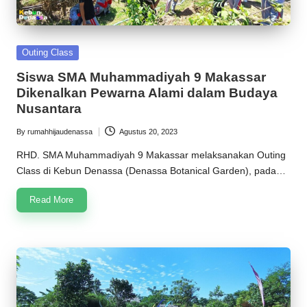
Posted
Outing Class
in
Siswa SMA Muhammadiyah 9 Makassar
Dikenalkan Pewarna Alami dalam Budaya
Nusantara
By
rumahhijaudenassa
Agustus 20, 2023
Posted
by
RHD. SMA Muhammadiyah 9 Makassar melaksanakan Outing
Class di Kebun Denassa (Denassa Botanical Garden), pada…
Read More