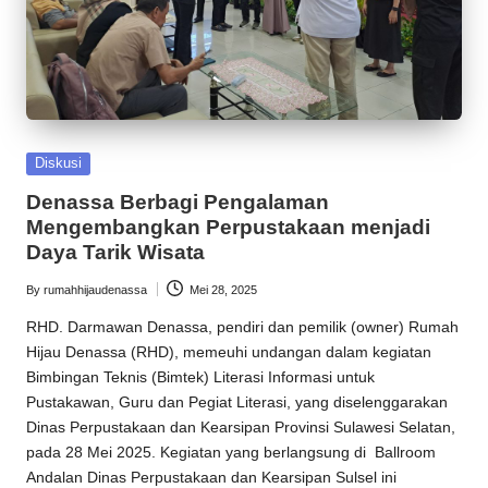
Posted
Diskusi
in
Denassa Berbagi Pengalaman
Mengembangkan Perpustakaan menjadi
Daya Tarik Wisata
By
rumahhijaudenassa
Mei 28, 2025
Posted
by
RHD
. Darmawan Denassa, pendiri dan pemilik (owner)
Rumah
Hijau Denassa
(
RHD
), memeuhi undangan dalam kegiatan
Bimbingan Teknis (Bimtek) Literasi Informasi untuk
Pustakawan, Guru dan Pegiat Literasi, yang diselenggarakan
Dinas Perpustakaan dan Kearsipan Provinsi Sulawesi Selatan,
pada 28 Mei 2025. Kegiatan yang berlangsung di Ballroom
Andalan Dinas Perpustakaan dan Kearsipan Sulsel ini