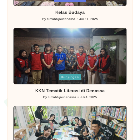
in
Kelas Budaya
By
rumahhijaudenassa
Juli 11, 2025
Posted
by
Posted
Kunjungan
in
KKN Tematik Literasi di Denassa
By
rumahhijaudenassa
Juli 4, 2025
Posted
by