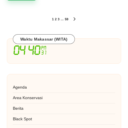
Paginasi
1
2
3
…
59
NEXT
PAGE
pos
Waktu Makassar (WITA)
Agenda
Area Konservasi
Berita
Black Spot