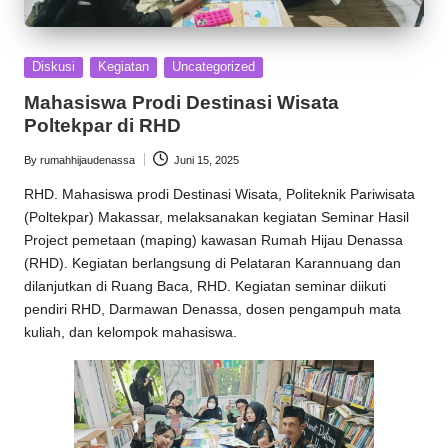
Posted
Diskusi
Kegiatan
Uncategorized
in
Mahasiswa Prodi Destinasi Wisata
Poltekpar di RHD
By
rumahhijaudenassa
Juni 15, 2025
Posted
by
RHD
. Mahasiswa prodi Destinasi Wisata, Politeknik Pariwisata
(Poltekpar) Makassar, melaksanakan kegiatan Seminar Hasil
Project pemetaan (maping) kawasan
Rumah Hijau Denassa
(RHD). Kegiatan berlangsung di Pelataran Karannuang dan
dilanjutkan di Ruang Baca, RHD. Kegiatan seminar diikuti
pendiri RHD,
Darmawan Denassa
, dosen pengampuh mata
kuliah, dan kelompok mahasiswa.