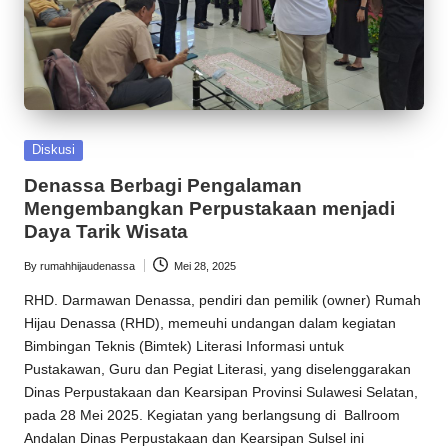
Posted
Diskusi
in
Denassa Berbagi Pengalaman
Mengembangkan Perpustakaan menjadi
Daya Tarik Wisata
By
rumahhijaudenassa
Mei 28, 2025
Posted
by
RHD
. Darmawan Denassa, pendiri dan pemilik (owner)
Rumah
Hijau Denassa
(
RHD
), memeuhi undangan dalam kegiatan
Bimbingan Teknis (Bimtek) Literasi Informasi untuk
Pustakawan, Guru dan Pegiat Literasi, yang diselenggarakan
Dinas Perpustakaan dan Kearsipan Provinsi Sulawesi Selatan,
pada 28 Mei 2025. Kegiatan yang berlangsung di Ballroom
Andalan Dinas Perpustakaan dan Kearsipan Sulsel ini