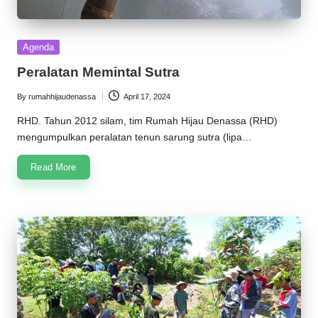
Posted
Agenda
in
Peralatan Memintal Sutra
By
rumahhijaudenassa
April 17, 2024
Posted
by
RHD. Tahun 2012 silam, tim Rumah Hijau Denassa (RHD)
mengumpulkan peralatan tenun sarung sutra (lipa…
Read More