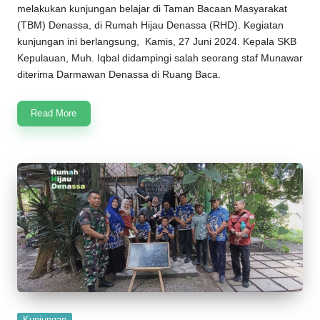
melakukan kunjungan belajar di
Taman Bacaan Masyarakat
(
TBM
)
Denassa
, di
Rumah Hijau Denassa
(
RHD
). Kegiatan
kunjungan ini berlangsung, Kamis, 27 Juni 2024. Kepala SKB
Kepulauan, Muh. Iqbal didampingi salah seorang staf Munawar
diterima Darmawan Denassa di Ruang Baca.
Read More
Posted
Kunjungan