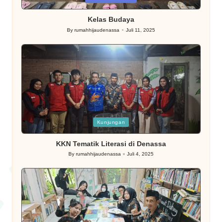
in
Kelas Budaya
By
rumahhijaudenassa
Juli 11, 2025
Posted
by
Posted
Kunjungan
in
KKN Tematik Literasi di Denassa
By
rumahhijaudenassa
Juli 4, 2025
Posted
by