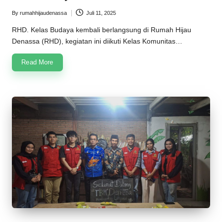
n
By
rumahhijaudenassa
Juli 11, 2025
Posted
a
by
RHD. Kelas Budaya kembali berlangsung di Rumah Hijau
s
Denassa (RHD), kegiatan ini diikuti Kelas Komunitas…
s
Read More
a
2
0
2
5