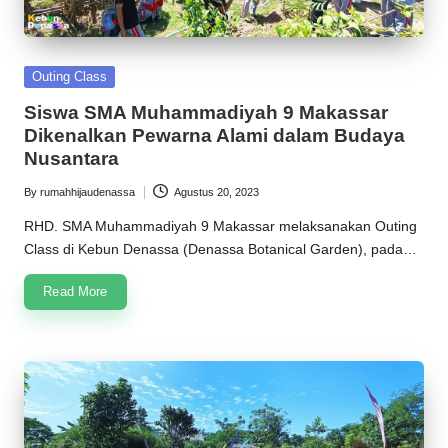
Posted
Outing Class
in
Siswa SMA Muhammadiyah 9 Makassar
Dikenalkan Pewarna Alami dalam Budaya
Nusantara
By
rumahhijaudenassa
Agustus 20, 2023
Posted
by
RHD. SMA Muhammadiyah 9 Makassar melaksanakan Outing
Class di Kebun Denassa (Denassa Botanical Garden), pada…
Read More