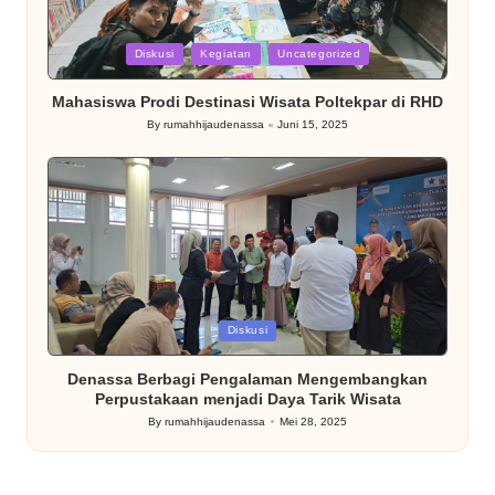
Posted
Diskusi
Kegiatan
Uncategorized
in
Mahasiswa Prodi Destinasi Wisata Poltekpar di RHD
By
rumahhijaudenassa
Juni 15, 2025
Posted
by
Posted
Diskusi
in
Denassa Berbagi Pengalaman Mengembangkan
Perpustakaan menjadi Daya Tarik Wisata
By
rumahhijaudenassa
Mei 28, 2025
Posted
by