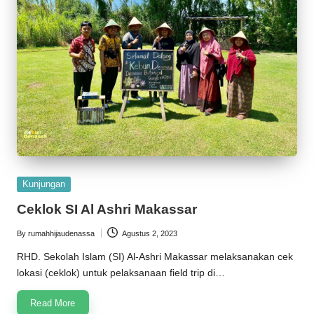
Posted
Kunjungan
in
Ceklok SI Al Ashri Makassar
By
rumahhijaudenassa
Agustus 2, 2023
Posted
by
RHD. Sekolah Islam (SI) Al-Ashri Makassar melaksanakan cek
lokasi (ceklok) untuk pelaksanaan field trip di…
Read More