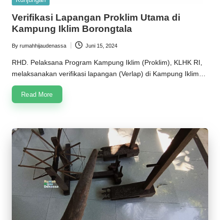
in
Verifikasi Lapangan Proklim Utama di
Kampung Iklim Borongtala
By
rumahhijaudenassa
Juni 15, 2024
Posted
by
RHD. Pelaksana Program Kampung Iklim (Proklim), KLHK RI,
melaksanakan verifikasi lapangan (Verlap) di Kampung Iklim…
Read More