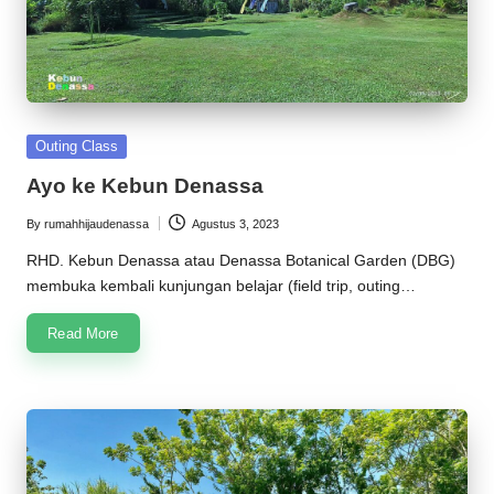
Posted
Outing Class
in
Ayo ke Kebun Denassa
By
rumahhijaudenassa
Agustus 3, 2023
Posted
by
RHD. Kebun Denassa atau Denassa Botanical Garden (DBG)
membuka kembali kunjungan belajar (field trip, outing…
Read More