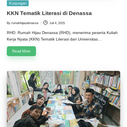
Posted
Kunjungan
in
KKN Tematik Literasi di Denassa
By
rumahhijaudenassa
Juli 4, 2025
Posted
by
RHD. Rumah Hijau Denassa (RHD), menerima peserta Kuliah
Kerja Nyata (KKN) Tematik Literasi dari Universitas…
Read More