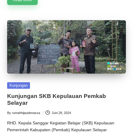
Posted
Kunjungan
in
Kunjungan SKB Kepulauan Pemkab
Selayar
By
rumahhijaudenassa
Juni 28, 2024
Posted
by
RHD. Kepala Sanggar Kegiatan Belajar (SKB) Kepulauan
Pemerintah Kabupaten (Pemkab) Kepulauan Selayar