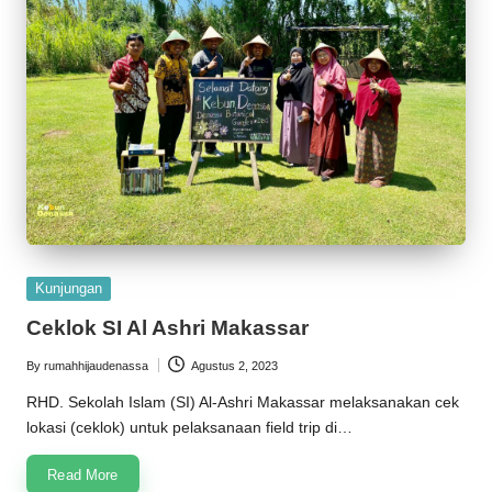
Posted
Kunjungan
in
Ceklok SI Al Ashri Makassar
By
rumahhijaudenassa
Agustus 2, 2023
Posted
by
RHD. Sekolah Islam (SI) Al-Ashri Makassar melaksanakan cek
lokasi (ceklok) untuk pelaksanaan field trip di…
Read More