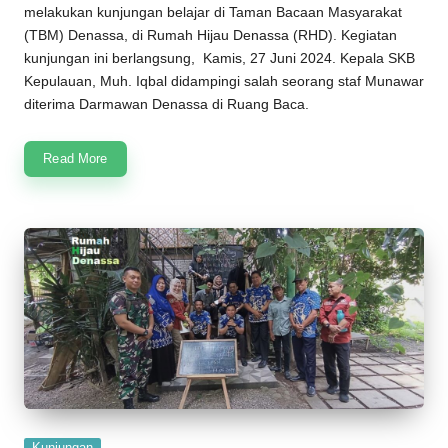
melakukan kunjungan belajar di
Taman Bacaan Masyarakat
(
TBM
)
Denassa
, di
Rumah Hijau Denassa
(
RHD
). Kegiatan
kunjungan ini berlangsung, Kamis, 27 Juni 2024. Kepala SKB
Kepulauan, Muh. Iqbal didampingi salah seorang staf Munawar
diterima Darmawan Denassa di Ruang Baca.
Read More
Posted
Kunjungan