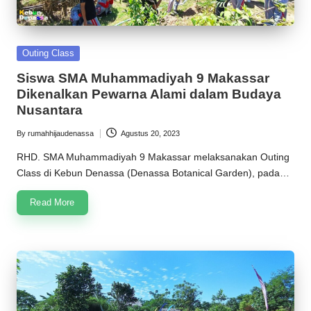
Posted
Outing Class
in
Siswa SMA Muhammadiyah 9 Makassar
Dikenalkan Pewarna Alami dalam Budaya
Nusantara
By
rumahhijaudenassa
Agustus 20, 2023
Posted
by
RHD. SMA Muhammadiyah 9 Makassar melaksanakan Outing
Class di Kebun Denassa (Denassa Botanical Garden), pada…
Read More