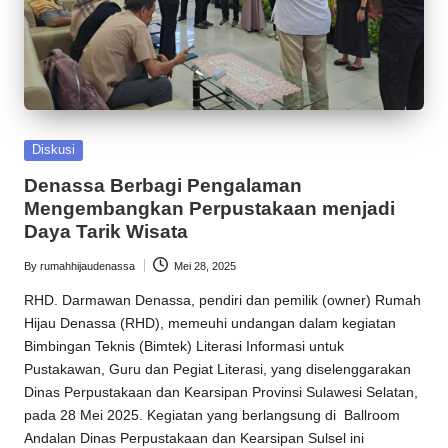
Posted
Diskusi
in
Denassa Berbagi Pengalaman
Mengembangkan Perpustakaan menjadi
Daya Tarik Wisata
By
rumahhijaudenassa
Mei 28, 2025
Posted
by
RHD
. Darmawan Denassa, pendiri dan pemilik (owner)
Rumah
Hijau Denassa
(
RHD
), memeuhi undangan dalam kegiatan
Bimbingan Teknis (Bimtek) Literasi Informasi untuk
Pustakawan, Guru dan Pegiat Literasi, yang diselenggarakan
Dinas Perpustakaan dan Kearsipan Provinsi Sulawesi Selatan,
pada 28 Mei 2025. Kegiatan yang berlangsung di Ballroom
Andalan Dinas Perpustakaan dan Kearsipan Sulsel ini