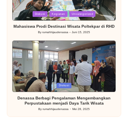
Posted
Diskusi
Kegiatan
Uncategorized
in
Mahasiswa Prodi Destinasi Wisata Poltekpar di RHD
By
rumahhijaudenassa
Juni 15, 2025
Posted
by
Posted
Diskusi
in
Denassa Berbagi Pengalaman Mengembangkan
Perpustakaan menjadi Daya Tarik Wisata
By
rumahhijaudenassa
Mei 28, 2025
Posted
by