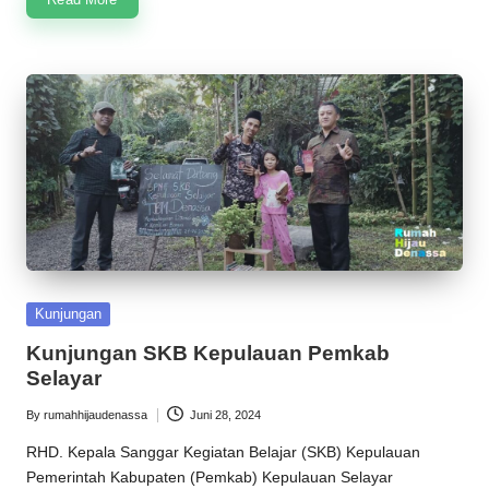
Posted
Kunjungan
in
Kunjungan SKB Kepulauan Pemkab
Selayar
By
rumahhijaudenassa
Juni 28, 2024
Posted
by
RHD. Kepala Sanggar Kegiatan Belajar (SKB) Kepulauan
Pemerintah Kabupaten (Pemkab) Kepulauan Selayar