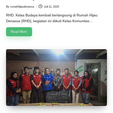
n
By
rumahhijaudenassa
Juli 11, 2025
Posted
a
by
RHD. Kelas Budaya kembali berlangsung di Rumah Hijau
s
Denassa (RHD), kegiatan ini diikuti Kelas Komunitas…
s
Read More
a
2
0
2
5