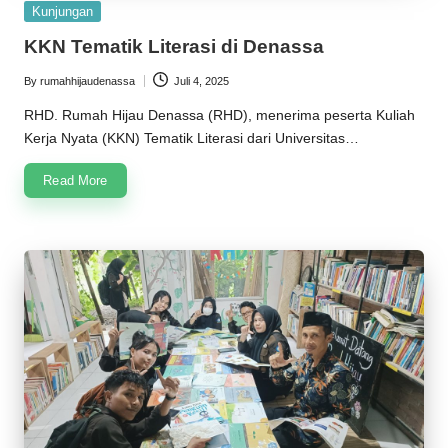
Posted
Kunjungan
in
KKN Tematik Literasi di Denassa
By
rumahhijaudenassa
Juli 4, 2025
Posted
by
RHD. Rumah Hijau Denassa (RHD), menerima peserta Kuliah
Kerja Nyata (KKN) Tematik Literasi dari Universitas…
Read More