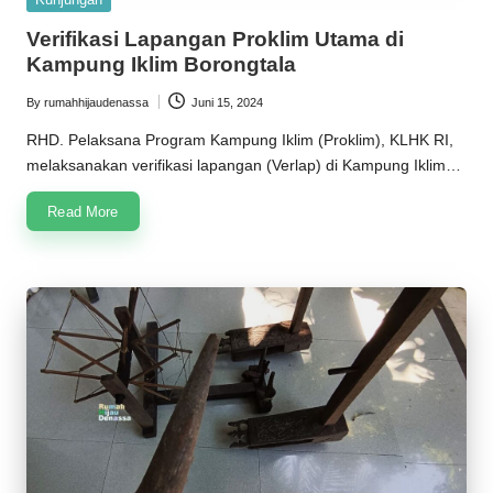
in
Verifikasi Lapangan Proklim Utama di
Kampung Iklim Borongtala
By
rumahhijaudenassa
Juni 15, 2024
Posted
by
RHD. Pelaksana Program Kampung Iklim (Proklim), KLHK RI,
melaksanakan verifikasi lapangan (Verlap) di Kampung Iklim…
Read More