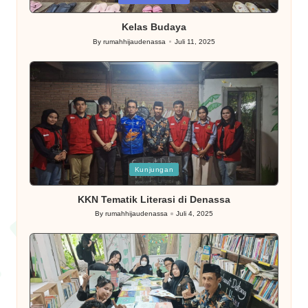
in
Kelas Budaya
By
rumahhijaudenassa
Juli 11, 2025
Posted
by
Posted
Kunjungan
in
KKN Tematik Literasi di Denassa
By
rumahhijaudenassa
Juli 4, 2025
Posted
by