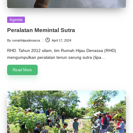
Posted
Agenda
in
Peralatan Memintal Sutra
By
rumahhijaudenassa
April 17, 2024
Posted
by
RHD. Tahun 2012 silam, tim Rumah Hijau Denassa (RHD)
mengumpulkan peralatan tenun sarung sutra (lipa…
Read More