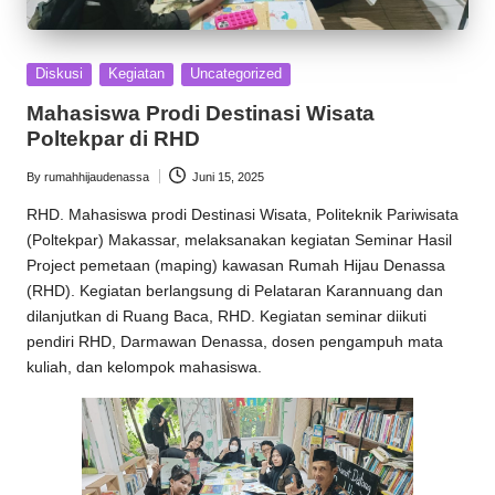
Posted
Diskusi
Kegiatan
Uncategorized
in
Mahasiswa Prodi Destinasi Wisata
Poltekpar di RHD
By
rumahhijaudenassa
Juni 15, 2025
Posted
by
RHD
. Mahasiswa prodi Destinasi Wisata, Politeknik Pariwisata
(Poltekpar) Makassar, melaksanakan kegiatan Seminar Hasil
Project pemetaan (maping) kawasan
Rumah Hijau Denassa
(RHD). Kegiatan berlangsung di Pelataran Karannuang dan
dilanjutkan di Ruang Baca, RHD. Kegiatan seminar diikuti
pendiri RHD,
Darmawan Denassa
, dosen pengampuh mata
kuliah, dan kelompok mahasiswa.