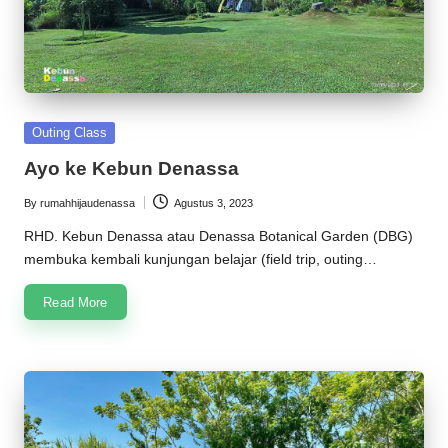
Posted
Outing Class
in
Ayo ke Kebun Denassa
By
rumahhijaudenassa
Agustus 3, 2023
Posted
by
RHD. Kebun Denassa atau Denassa Botanical Garden (DBG)
membuka kembali kunjungan belajar (field trip, outing…
Read More