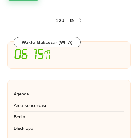
Paginasi
1
2
3
…
59
NEXT
PAGE
pos
Waktu Makassar (WITA)
Agenda
Area Konservasi
Berita
Black Spot