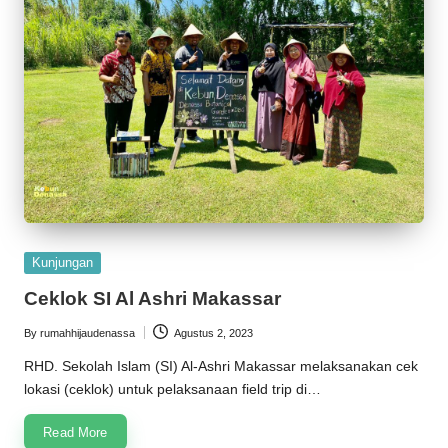
Posted
Kunjungan
in
Ceklok SI Al Ashri Makassar
By
rumahhijaudenassa
Agustus 2, 2023
Posted
by
RHD. Sekolah Islam (SI) Al-Ashri Makassar melaksanakan cek
lokasi (ceklok) untuk pelaksanaan field trip di…
Read More