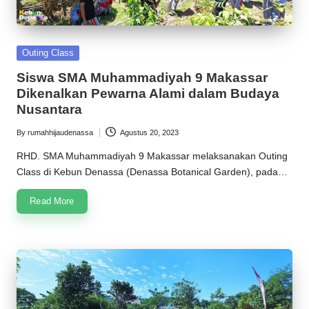
Posted
Outing Class
in
Siswa SMA Muhammadiyah 9 Makassar
Dikenalkan Pewarna Alami dalam Budaya
Nusantara
By
rumahhijaudenassa
Agustus 20, 2023
Posted
by
RHD. SMA Muhammadiyah 9 Makassar melaksanakan Outing
Class di Kebun Denassa (Denassa Botanical Garden), pada…
Read More