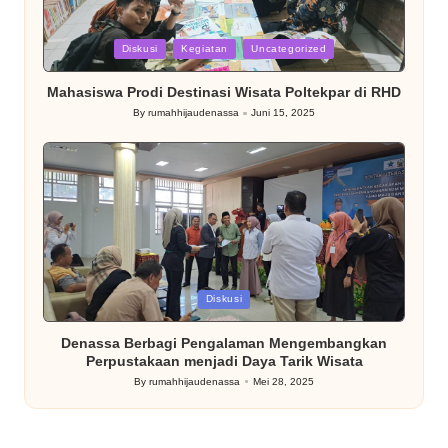
Posted
Diskusi
Kegiatan
Uncategorized
in
Mahasiswa Prodi Destinasi Wisata Poltekpar di RHD
By
rumahhijaudenassa
Juni 15, 2025
Posted
by
Posted
Diskusi
in
Denassa Berbagi Pengalaman Mengembangkan
Perpustakaan menjadi Daya Tarik Wisata
By
rumahhijaudenassa
Mei 28, 2025
Posted
by