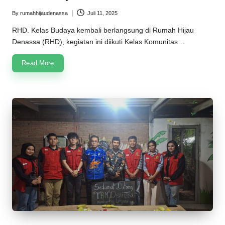
n
By
rumahhijaudenassa
Juli 11, 2025
Posted
a
by
RHD. Kelas Budaya kembali berlangsung di Rumah Hijau
s
Denassa (RHD), kegiatan ini diikuti Kelas Komunitas…
s
Read More
a
2
0
2
5