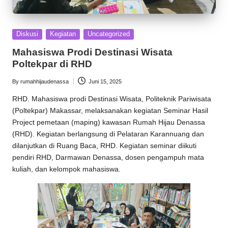
Posted
Diskusi
Kegiatan
Uncategorized
in
Mahasiswa Prodi Destinasi Wisata
Poltekpar di RHD
By
rumahhijaudenassa
Juni 15, 2025
Posted
by
RHD
. Mahasiswa prodi Destinasi Wisata, Politeknik Pariwisata
(Poltekpar) Makassar, melaksanakan kegiatan Seminar Hasil
Project pemetaan (maping) kawasan
Rumah Hijau Denassa
(RHD). Kegiatan berlangsung di Pelataran Karannuang dan
dilanjutkan di Ruang Baca, RHD. Kegiatan seminar diikuti
pendiri RHD,
Darmawan Denassa
, dosen pengampuh mata
kuliah, dan kelompok mahasiswa.