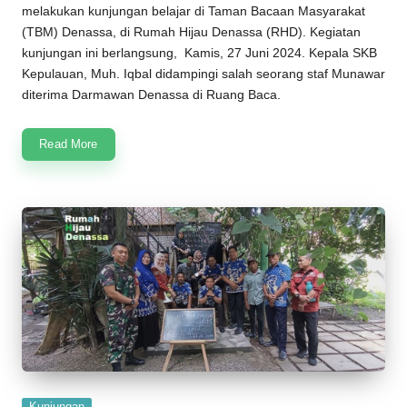
melakukan kunjungan belajar di
Taman Bacaan Masyarakat
(
TBM
)
Denassa
, di
Rumah Hijau Denassa
(
RHD
). Kegiatan
kunjungan ini berlangsung, Kamis, 27 Juni 2024. Kepala SKB
Kepulauan, Muh. Iqbal didampingi salah seorang staf Munawar
diterima Darmawan Denassa di Ruang Baca.
Read More
Posted
Kunjungan