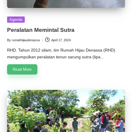
Posted
Agenda
in
Peralatan Memintal Sutra
By
rumahhijaudenassa
April 17, 2024
Posted
by
RHD. Tahun 2012 silam, tim Rumah Hijau Denassa (RHD)
mengumpulkan peralatan tenun sarung sutra (lipa…
Read More