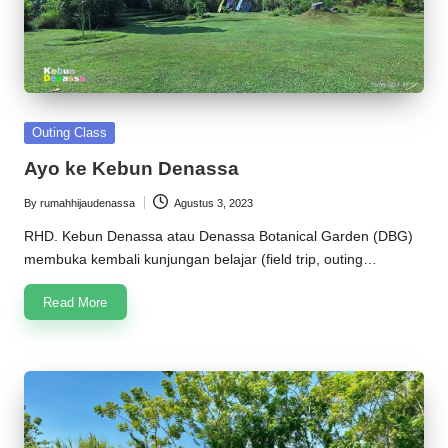
Posted
Outing Class
in
Ayo ke Kebun Denassa
By
rumahhijaudenassa
Agustus 3, 2023
Posted
by
RHD. Kebun Denassa atau Denassa Botanical Garden (DBG)
membuka kembali kunjungan belajar (field trip, outing…
Read More