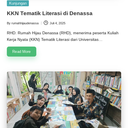
Posted
Kunjungan
in
KKN Tematik Literasi di Denassa
By
rumahhijaudenassa
Juli 4, 2025
Posted
by
RHD. Rumah Hijau Denassa (RHD), menerima peserta Kuliah
Kerja Nyata (KKN) Tematik Literasi dari Universitas…
Read More