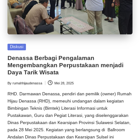
Posted
Diskusi
in
Denassa Berbagi Pengalaman
Mengembangkan Perpustakaan menjadi
Daya Tarik Wisata
By
rumahhijaudenassa
Mei 28, 2025
Posted
by
RHD
. Darmawan Denassa, pendiri dan pemilik (owner)
Rumah
Hijau Denassa
(
RHD
), memeuhi undangan dalam kegiatan
Bimbingan Teknis (Bimtek) Literasi Informasi untuk
Pustakawan, Guru dan Pegiat Literasi, yang diselenggarakan
Dinas Perpustakaan dan Kearsipan Provinsi Sulawesi Selatan,
pada 28 Mei 2025. Kegiatan yang berlangsung di Ballroom
Andalan Dinas Perpustakaan dan Kearsipan Sulsel ini