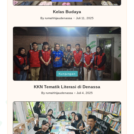
in
Kelas Budaya
By
rumahhijaudenassa
Juli 11, 2025
Posted
by
Posted
Kunjungan
in
KKN Tematik Literasi di Denassa
By
rumahhijaudenassa
Juli 4, 2025
Posted
by