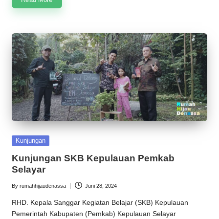
Posted
Kunjungan
in
Kunjungan SKB Kepulauan Pemkab
Selayar
By
rumahhijaudenassa
Juni 28, 2024
Posted
by
RHD. Kepala Sanggar Kegiatan Belajar (SKB) Kepulauan
Pemerintah Kabupaten (Pemkab) Kepulauan Selayar