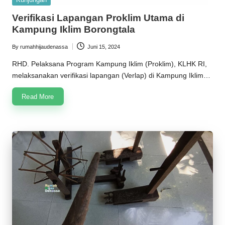
in
Verifikasi Lapangan Proklim Utama di
Kampung Iklim Borongtala
By
rumahhijaudenassa
Juni 15, 2024
Posted
by
RHD. Pelaksana Program Kampung Iklim (Proklim), KLHK RI,
melaksanakan verifikasi lapangan (Verlap) di Kampung Iklim…
Read More