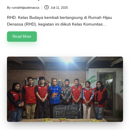
n
By
rumahhijaudenassa
Juli 11, 2025
Posted
a
by
RHD. Kelas Budaya kembali berlangsung di Rumah Hijau
s
Denassa (RHD), kegiatan ini diikuti Kelas Komunitas…
s
Read More
a
2
0
2
5