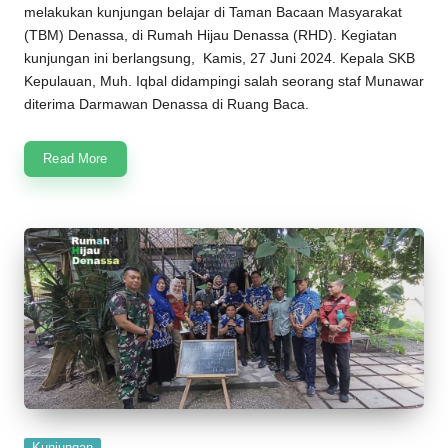
melakukan kunjungan belajar di
Taman Bacaan Masyarakat
(
TBM
)
Denassa
, di
Rumah Hijau Denassa
(
RHD
). Kegiatan
kunjungan ini berlangsung, Kamis, 27 Juni 2024. Kepala SKB
Kepulauan, Muh. Iqbal didampingi salah seorang staf Munawar
diterima Darmawan Denassa di Ruang Baca.
Read More
Posted
Kunjungan