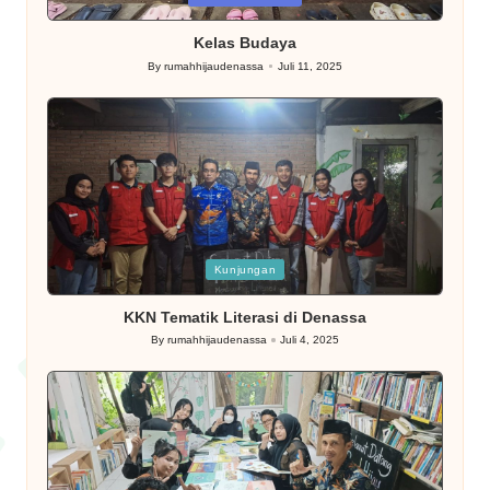
in
Kelas Budaya
By
rumahhijaudenassa
Juli 11, 2025
Posted
by
Posted
Kunjungan
in
KKN Tematik Literasi di Denassa
By
rumahhijaudenassa
Juli 4, 2025
Posted
by