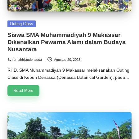
Posted
Outing Class
in
Siswa SMA Muhammadiyah 9 Makassar
Dikenalkan Pewarna Alami dalam Budaya
Nusantara
By
rumahhijaudenassa
Agustus 20, 2023
Posted
by
RHD. SMA Muhammadiyah 9 Makassar melaksanakan Outing
Class di Kebun Denassa (Denassa Botanical Garden), pada…
Read More