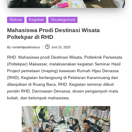
Posted
Diskusi
Kegiatan
Uncategorized
in
Mahasiswa Prodi Destinasi Wisata
Poltekpar di RHD
By
rumahhijaudenassa
Juni 15, 2025
Posted
by
RHD
. Mahasiswa prodi Destinasi Wisata, Politeknik Pariwisata
(Poltekpar) Makassar, melaksanakan kegiatan Seminar Hasil
Project pemetaan (maping) kawasan
Rumah Hijau Denassa
(RHD). Kegiatan berlangsung di Pelataran Karannuang dan
dilanjutkan di Ruang Baca, RHD. Kegiatan seminar diikuti
pendiri RHD,
Darmawan Denassa
, dosen pengampuh mata
kuliah, dan kelompok mahasiswa.