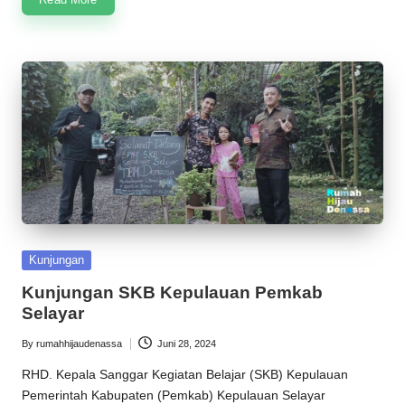
Posted
Kunjungan
in
Kunjungan SKB Kepulauan Pemkab
Selayar
By
rumahhijaudenassa
Juni 28, 2024
Posted
by
RHD. Kepala Sanggar Kegiatan Belajar (SKB) Kepulauan
Pemerintah Kabupaten (Pemkab) Kepulauan Selayar