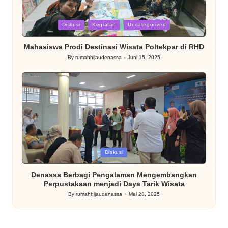
Posted
Diskusi
Kegiatan
Uncategorized
in
Mahasiswa Prodi Destinasi Wisata Poltekpar di RHD
By
rumahhijaudenassa
Juni 15, 2025
Posted
by
Posted
Diskusi
in
Denassa Berbagi Pengalaman Mengembangkan
Perpustakaan menjadi Daya Tarik Wisata
By
rumahhijaudenassa
Mei 28, 2025
Posted
by