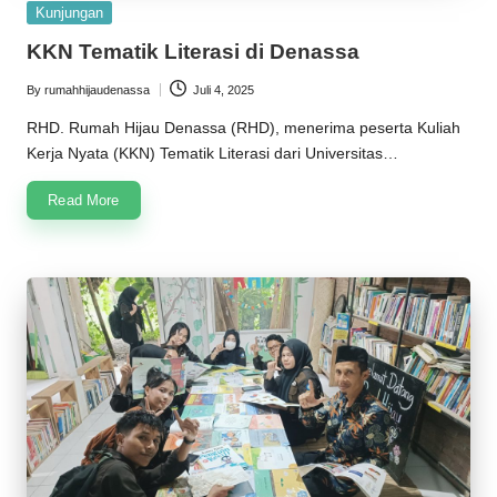
Posted
Kunjungan
in
KKN Tematik Literasi di Denassa
By
rumahhijaudenassa
Juli 4, 2025
Posted
by
RHD. Rumah Hijau Denassa (RHD), menerima peserta Kuliah
Kerja Nyata (KKN) Tematik Literasi dari Universitas…
Read More