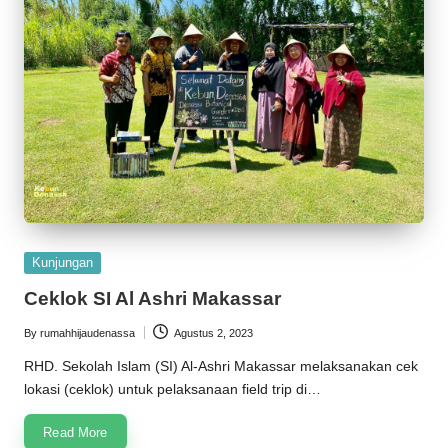
Posted
Kunjungan
in
Ceklok SI Al Ashri Makassar
By
rumahhijaudenassa
Agustus 2, 2023
Posted
by
RHD. Sekolah Islam (SI) Al-Ashri Makassar melaksanakan cek
lokasi (ceklok) untuk pelaksanaan field trip di…
Read More