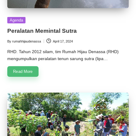
Posted
Agenda
in
Peralatan Memintal Sutra
By
rumahhijaudenassa
April 17, 2024
Posted
by
RHD. Tahun 2012 silam, tim Rumah Hijau Denassa (RHD)
mengumpulkan peralatan tenun sarung sutra (lipa…
Read More