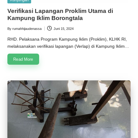
in
Verifikasi Lapangan Proklim Utama di
Kampung Iklim Borongtala
By
rumahhijaudenassa
Juni 15, 2024
Posted
by
RHD. Pelaksana Program Kampung Iklim (Proklim), KLHK RI,
melaksanakan verifikasi lapangan (Verlap) di Kampung Iklim…
Read More