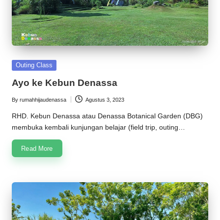
Posted
Outing Class
in
Ayo ke Kebun Denassa
By
rumahhijaudenassa
Agustus 3, 2023
Posted
by
RHD. Kebun Denassa atau Denassa Botanical Garden (DBG)
membuka kembali kunjungan belajar (field trip, outing…
Read More