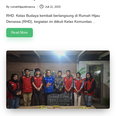
n
By
rumahhijaudenassa
Juli 11, 2025
Posted
a
by
RHD. Kelas Budaya kembali berlangsung di Rumah Hijau
s
Denassa (RHD), kegiatan ini diikuti Kelas Komunitas…
s
Read More
a
2
0
2
5