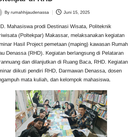
By
rumahhijaudenassa
Juni 15, 2025
ted
HD
. Mahasiswa prodi Destinasi Wisata, Politeknik
riwisata (Poltekpar) Makassar, melaksanakan kegiatan
minar Hasil Project pemetaan (maping) kawasan
Rumah
jau Denassa
(RHD). Kegiatan berlangsung di Pelataran
rannuang dan dilanjutkan di Ruang Baca, RHD. Kegiatan
inar diikuti pendiri RHD,
Darmawan Denassa
, dosen
ngampuh mata kuliah, dan kelompok mahasiswa.