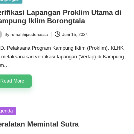
erifikasi Lapangan Proklim Utama di
ampung Iklim Borongtala
By
rumahhijaudenassa
Juni 15, 2024
ted
D. Pelaksana Program Kampung Iklim (Proklim), KLHK
, melaksanakan verifikasi lapangan (Verlap) di Kampung
lim…
Read More
sted
genda
eralatan Memintal Sutra