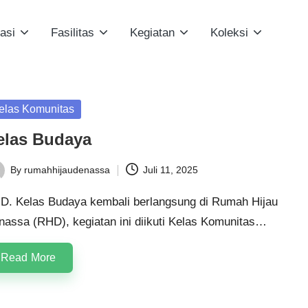
asi
Fasilitas
Kegiatan
Koleksi
sted
elas Komunitas
elas Budaya
By
rumahhijaudenassa
Juli 11, 2025
ted
D. Kelas Budaya kembali berlangsung di Rumah Hijau
nassa (RHD), kegiatan ini diikuti Kelas Komunitas…
Read More