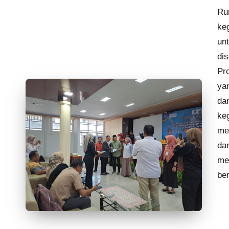
Ru
keg
un
di
Pro
ya
dan
ke
me
dan
me
be