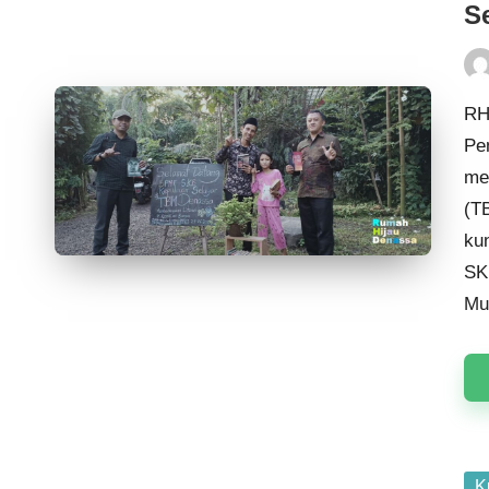
S
Pos
by
RH
Pe
me
(
T
ku
SK
Mu
Po
K