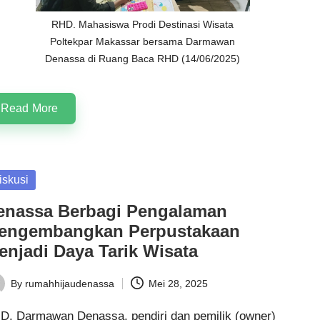
RHD. Mahasiswa Prodi Destinasi Wisata
Poltekpar Makassar bersama Darmawan
Denassa di Ruang Baca RHD (14/06/2025)
Read More
sted
iskusi
enassa Berbagi Pengalaman
engembangkan Perpustakaan
enjadi Daya Tarik Wisata
By
rumahhijaudenassa
Mei 28, 2025
ted
HD
. Darmawan Denassa, pendiri dan pemilik (owner)