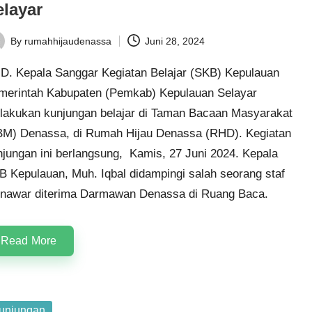
elayar
By
rumahhijaudenassa
Juni 28, 2024
ted
D. Kepala Sanggar Kegiatan Belajar (SKB) Kepulauan
merintah Kabupaten (Pemkab) Kepulauan Selayar
lakukan kunjungan belajar di
Taman Bacaan Masyarakat
BM
)
Denassa
, di
Rumah Hijau Denassa
(
RHD
). Kegiatan
njungan ini berlangsung, Kamis, 27 Juni 2024. Kepala
B Kepulauan, Muh. Iqbal didampingi salah seorang staf
nawar diterima Darmawan Denassa di Ruang Baca.
Read More
sted
unjungan