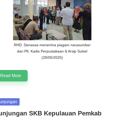
RHD. Denassa menerima piagam narasumber
dari Plt. Kadis Perpustakaan & Arsip Sulsel
(28/05/2025)
Read More
sted
unjungan
unjungan SKB Kepulauan Pemkab