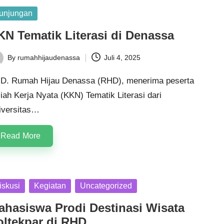
sted
unjungan
KN Tematik Literasi di Denassa
By
rumahhijaudenassa
Juli 4, 2025
ted
D. Rumah Hijau Denassa (RHD), menerima peserta
iah Kerja Nyata (KKN) Tematik Literasi dari
iversitas…
Read More
sted
iskusi
Kegiatan
Uncategorized
ahasiswa Prodi Destinasi Wisata
oltekpar di RHD